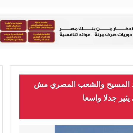
يد المسيح والشعب المصري مش
ير جدلا واسعا