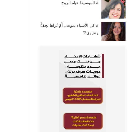
# الموسيقا حياة الروح
# كل الأشياء تموت.. أَمْ تُراها تجِفُّ
وتنزوي!؟