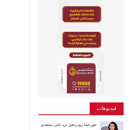
فيديوهات
جورجينا رودريغيز ترد على منتقدي