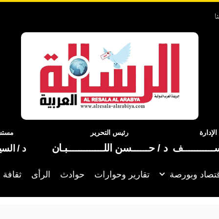
ا
إدارة
رئيس التحرير
مستشا
ســـــــــــف
د / حــــــسن اللـــــــــــــبـان
د / الس
تصاد وبورصة
تقارير وحوارات
حوادث
الرأى
ثقافة 
تمثال رمسيس الثاني تربطه علاقة بقصة بني إسرائيل في مصر