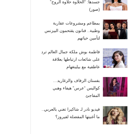
جسدها: “الحلاوة حلاوة الروح”
(صور)
بمطاعم ومشروعات عقارية
وطبية.. فنانون يقتحمون البيزنس
لتأمين حياتهم
فاطمة بوش ملكة جمال العالم ترد
على شائعات ارتباطها بعلاقة
عاطفية مع بيلينغهام
بفستان الزفاف والزغاريد…
كواليس “عرس” هيفاء وهبي
المفاجئ
فيديو نادر لـ شاكيرا تغني بالعربي..
ما أغنيتها المفضلة لفيروز؟