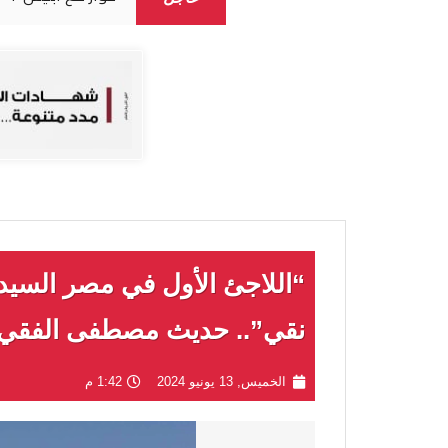
“اللاجئ الأول في مصر الس
نقي”.. حديث مصطفى الفقي يث
الخميس, 13 يونيو 2024
1:42 م