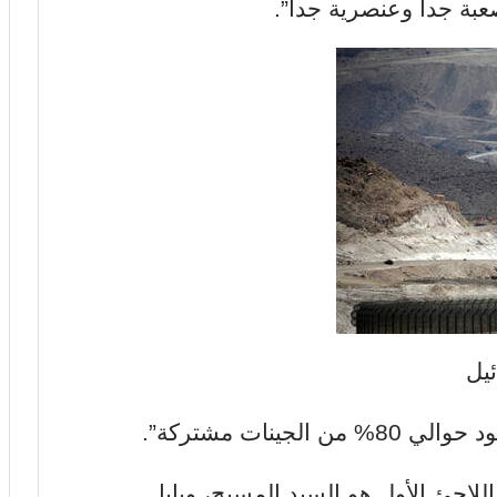
عبة جدا وعنصرية جدا”.
يل
للاجئ الأول هو السيد المسيح، وبابا