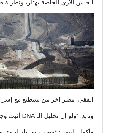
الجنس الآري الخاصة بهتلر، ونظرية ص
الفقي: مصر آخر من سيطبع مع إسرائ
وتابع: “ولو إن تحليل الـ DNA أثبت وجود حوالي 80% من الجينات مشتركة”.
وأكمل الفقي: “مصر دايما بلد لجوء، وا