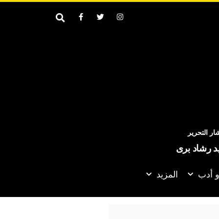
ر التحرير
يد رشاد برى
و أدب
المزيد