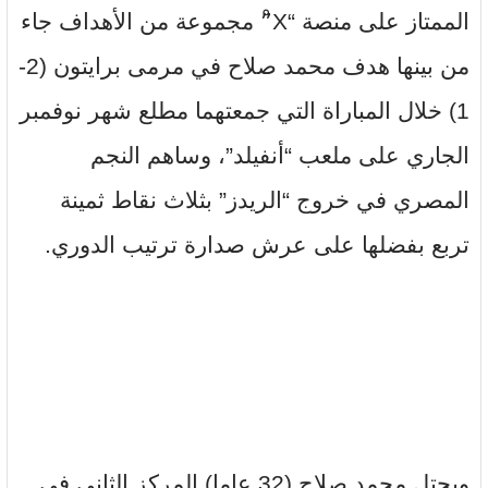
الممتاز على منصة “X”ْ مجموعة من الأهداف جاء
من بينها هدف محمد صلاح في مرمى برايتون (2-
1) خلال المباراة التي جمعتهما مطلع شهر نوفمبر
الجاري على ملعب “أنفيلد”، وساهم النجم
المصري في خروج “الريدز” بثلاث نقاط ثمينة
تربع بفضلها على عرش صدارة ترتيب الدوري.
ويحتل محمد صلاح (32 عاما) المركز الثاني في