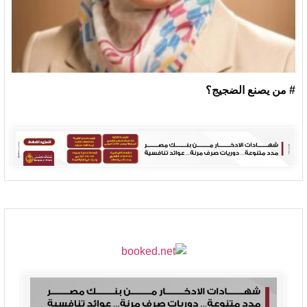
# من يصنع الضجيج؟