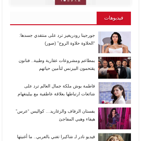
فيديوهات
جورجينا رودريغيز ترد على منتقدي جسدها:
“الحلاوة حلاوة الروح” (صور)
بمطاعم ومشروعات عقارية وطبية.. فنانون
يقتحمون البيزنس لتأمين حياتهم
فاطمة بوش ملكة جمال العالم ترد على
شائعات ارتباطها بعلاقة عاطفية مع بيلينغهام
بفستان الزفاف والزغاريد… كواليس “عرس”
هيفاء وهبي المفاجئ
فيديو نادر لـ شاكيرا تغني بالعربي.. ما أغنيتها