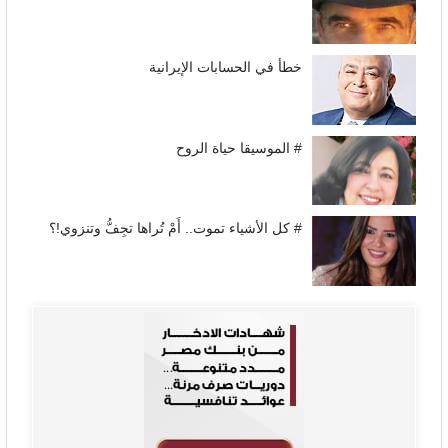
خطأ في الحسابات الإيرانية
# الموسيقا حياة الروح
# كل الأشياء تموت.. أَمْ تُراها تجِفُّ وتنزوي!؟