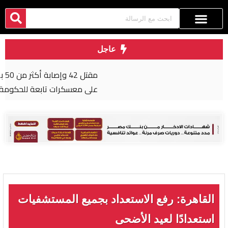
عاجل
مقتل 42 وإصابة أكثر من 50 بهجوم شنه الحوثيون
على معسكرات تابعة للحكومة في مأرب وحضرموت
القاهرة: رفع الاستعداد بجميع المستشفيات
استعدادًا لعيد الأضحى