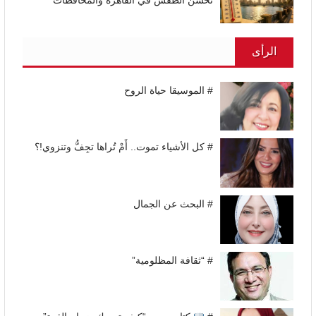
تحسن الطقس في القاهرة والمحافظات
الرأى
# الموسيقا حياة الروح
# كل الأشياء تموت.. أَمْ تُراها تجِفُّ وتنزوي!؟
# البحث عن الجمال
# “ثقافة المظلومية”