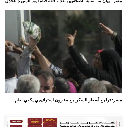
مصر.. بيان من نقابة الصحفيين بعد واقعة فتاة أوبر المثيرة للجدل
مصر: تراجع أسعار السكر مع مخزون استراتيجي يكفي لعام