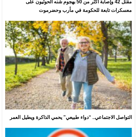
مقتل 42 وإصابة أكثر من 50 بهجوم شنه الحوثيون على
معسكرات تابعة للحكومة في مأرب وحضرموت
التواصل الاجتماعي.. “دواء طبيعي” يحمي الذاكرة ويطيل العمر