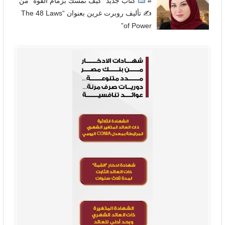
#
كتاب جديد “كيف تمسك بزمام القوة” من
✍
تأليف روبرت غرين بعنوان “The 48 Laws
of Power”