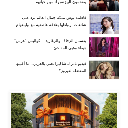
يقتحمون البيزنس لتأمين حياتهم
فاطمة بوش ملكة جمال العالم ترد على
شائعات ارتباطها بعلاقة عاطفية مع بيلينغهام
بفستان الزفاف والزغاريد… كواليس “عرس”
هيفاء وهبي المفاجئ
فيديو نادر لـ شاكيرا تغني بالعربي.. ما أغنيتها
المفضلة لفيروز؟