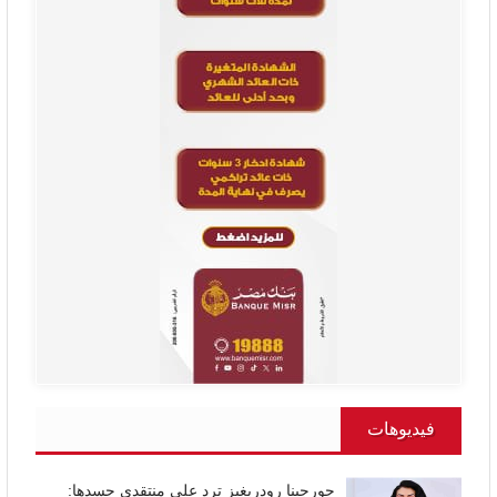
فيديوهات
جورجينا رودريغيز ترد على منتقدي جسدها: