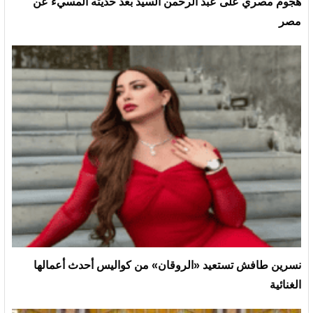
هجوم مصري على عبد الرحمن السيد بعد حديثه المسيء عن
مصر
نسرين طافش تستعيد «الروقان» من كواليس أحدث أعمالها
الغنائية