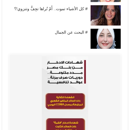
# كل الأشياء تموت.. أَمْ تُراها تجِفُّ وتنزوي!؟
# البحث عن الجمال