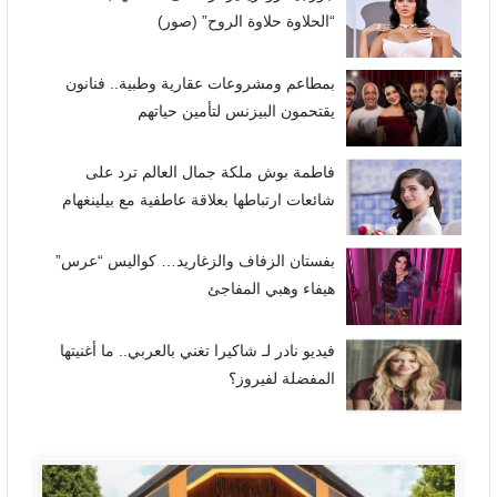
“الحلاوة حلاوة الروح” (صور)
بمطاعم ومشروعات عقارية وطبية.. فنانون
يقتحمون البيزنس لتأمين حياتهم
فاطمة بوش ملكة جمال العالم ترد على
شائعات ارتباطها بعلاقة عاطفية مع بيلينغهام
بفستان الزفاف والزغاريد… كواليس “عرس”
هيفاء وهبي المفاجئ
فيديو نادر لـ شاكيرا تغني بالعربي.. ما أغنيتها
المفضلة لفيروز؟