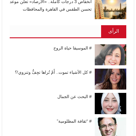
انخفاض 3 درجات كاملة.. «الأرصاد» تعلن موعد
تحسن الطقس في القاهرة والمحافظات
الرأى
# الموسيقا حياة الروح
# كل الأشياء تموت.. أَمْ تُراها تجِفُّ وتنزوي!؟
# البحث عن الجمال
# “ثقافة المظلومية”