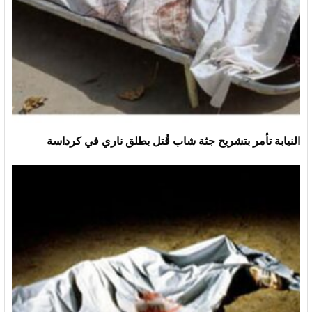
النيابة تأمر بتشريح جثة شاب قُتل بطلق ناري في كرداسة