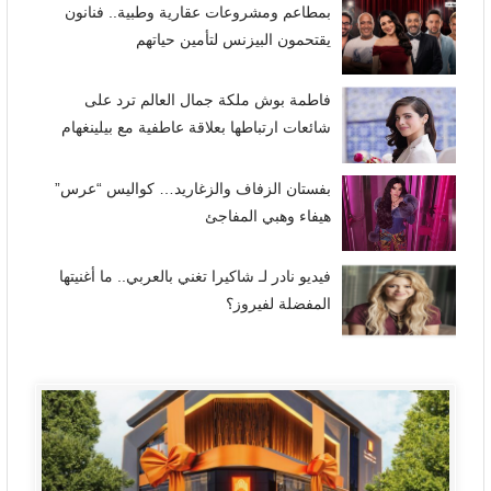
بمطاعم ومشروعات عقارية وطبية.. فنانون
يقتحمون البيزنس لتأمين حياتهم
فاطمة بوش ملكة جمال العالم ترد على
شائعات ارتباطها بعلاقة عاطفية مع بيلينغهام
بفستان الزفاف والزغاريد… كواليس “عرس”
هيفاء وهبي المفاجئ
فيديو نادر لـ شاكيرا تغني بالعربي.. ما أغنيتها
المفضلة لفيروز؟