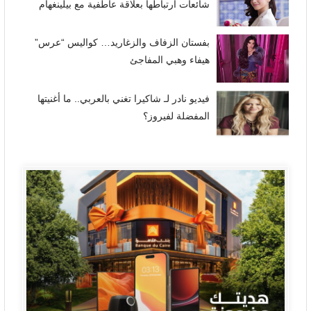
شائعات ارتباطها بعلاقة عاطفية مع بيلينغهام
بفستان الزفاف والزغاريد… كواليس “عرس”
هيفاء وهبي المفاجئ
فيديو نادر لـ شاكيرا تغني بالعربي.. ما أغنيتها
المفضلة لفيروز؟