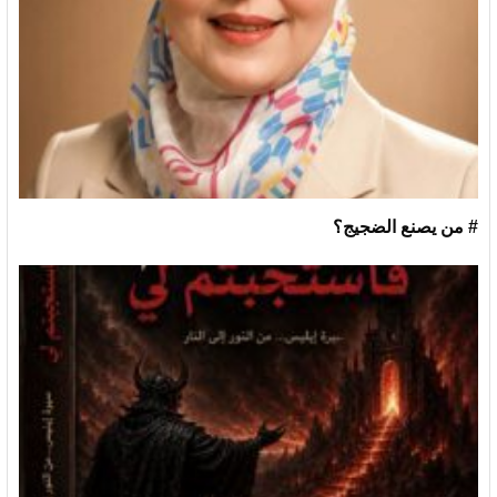
# من يصنع الضجيج؟