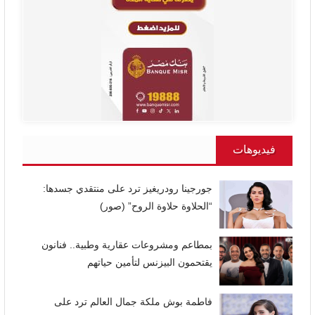
فيديوهات
جورجينا رودريغيز ترد على منتقدي جسدها:
“الحلاوة حلاوة الروح” (صور)
بمطاعم ومشروعات عقارية وطبية.. فنانون
يقتحمون البيزنس لتأمين حياتهم
فاطمة بوش ملكة جمال العالم ترد على