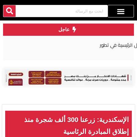
عاجل
بعد خطأ “كارثي”.. عقوبة صارمة لجراح مصري في
بريطانيا
الإسكندرية: زرعنا 300 ألف شجرة منذ
إطلاق المبادرة الرئاسية