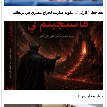
بعد خطأ “كارثي”.. عقوبة صارمة لجراح مصري في بريطانيا
حوار مع ابليس ٢