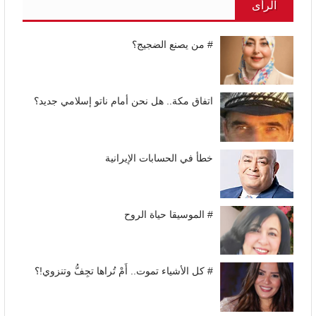
الرأى
# من يصنع الضجيج؟
اتفاق مكة.. هل نحن أمام ناتو إسلامي جديد؟
خطأ في الحسابات الإيرانية
# الموسيقا حياة الروح
# كل الأشياء تموت.. أَمْ تُراها تجِفُّ وتنزوي!؟