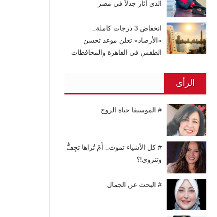
الذي أثار جدلاً في مصر
انخفاض 3 درجات كاملة..
«الأرصاد» تعلن موعد تحسن
الطقس في القاهرة والمحافظات
الرأى
# الموسيقا حياة الروح
# كل الأشياء تموت.. أَمْ تُراها تجِفُّ
وتنزوي!؟
# البحث عن الجمال