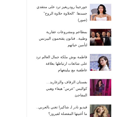
جورجينا رودريغيز ترد على منتقدي
جسدها: “الحلاوة حلاوة الروح”
(صور)
بمطاعم ومشروعات عقارية
وطبية.. فنانون يقتحمون البيزنس
لتأمين حياتهم
فاطمة بوش ملكة جمال العالم ترد
على شائعات ارتباطها بعلاقة
عاطفية مع بيلينغهام
بفستان الزفاف والزغاريد…
كواليس “عرس” هيفاء وهبي
المفاجئ
فيديو نادر لـ شاكيرا تغني بالعربي..
ما أغنيتها المفضلة لفيروز؟