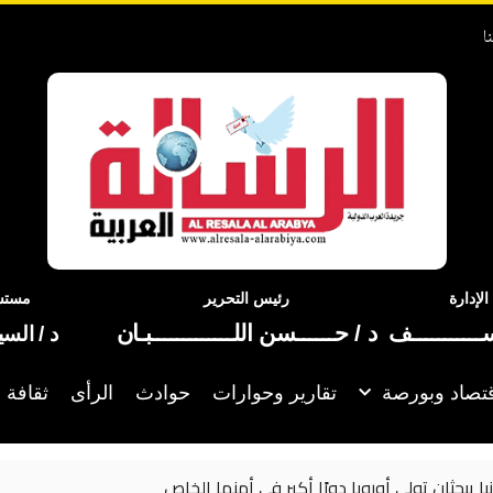
ا
إدارة
رئيس التحرير
مستشا
ســـــــــــف
د / حــــــسن اللـــــــــــــبـان
د / الس
تصاد وبورصة
تقارير وحوارات
حوادث
الرأى
ثقافة 
و إلى تسريع التقدم في العملية السياسية بجنوب السودان