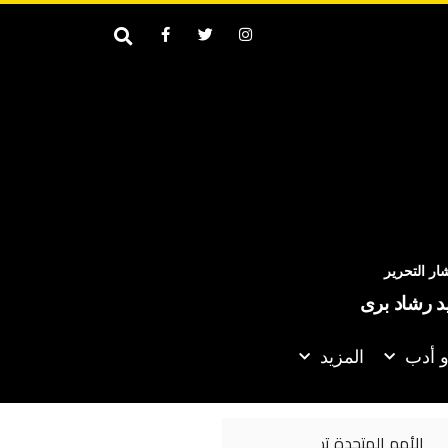
ر التحرير
يد رشاد برى
و أدب
المزيد