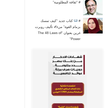
# “ثقافة المظلومية”
#
كتاب جديد “كيف تمسك
بزمام القوة” من✍
تأليف روبرت
غرين بعنوان “The 48 Laws of
Power”