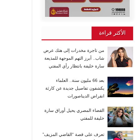
الأكثر قراءة
من تاجرة مخدرات إلى هتك عرض
شاب.. أبرز التهم الموجهة للمذيعة
سارة خليفة بانتظار رأي المفتي
بعد 66 مليون سنة.. العلماء
يكشفون تفاصيل جديدة عن كارثة
انقراض الديناصورات
القضاء المصري يحيل أوراق سارة
خليفة للمفتي
تعرف على قصة “القاضي المزيف”