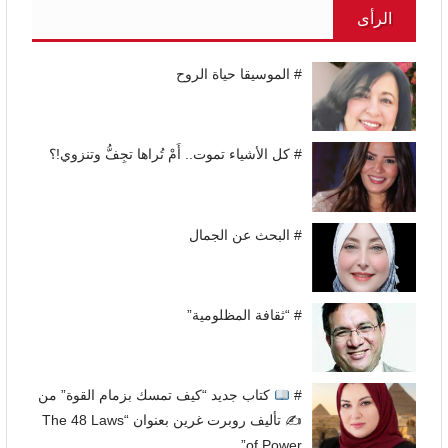
الرأى
# الموسيقا حياة الروح
# كل الأشياء تموت.. أَمْ تُراها تجِفُّ وتنزوي!؟
# البحث عن الجمال
# “ثقافة المظلومية”
#
كتاب جديد “كيف تمسك بزمام القوة” من
✍
تأليف روبرت غرين بعنوان “The 48 Laws
of Power”