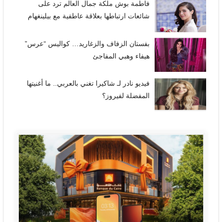
فاطمة بوش ملكة جمال العالم ترد على
شائعات ارتباطها بعلاقة عاطفية مع بيلينغهام
بفستان الزفاف والزغاريد… كواليس “عرس”
هيفاء وهبي المفاجئ
فيديو نادر لـ شاكيرا تغني بالعربي.. ما أغنيتها
المفضلة لفيروز؟