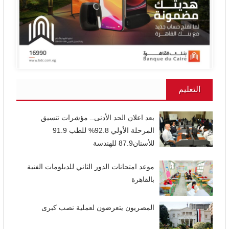
التعليم
بعد اعلان الحد الأدنى.. مؤشرات تنسيق
المرحلة الأولي 92.8% للطب 91.9
للأسنان87.9 للهندسة
موعد امتحانات الدور الثاني للدبلومات الفنية
بالقاهرة
المصريون يتعرضون لعملية نصب كبرى