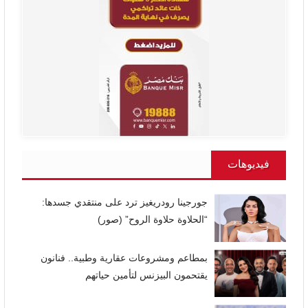
فيديوهات
جورجينا رودريغيز ترد على منتقدي جسدها:
“الحلاوة حلاوة الروح” (صور)
بمطاعم ومشروعات عقارية وطبية.. فنانون
يقتحمون البيزنس لتأمين حياتهم