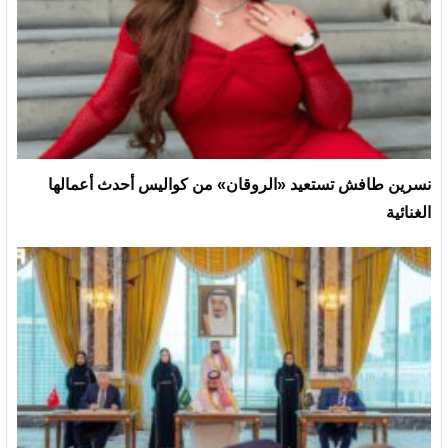
نسرين طافش تستعيد «الروقان» من كواليس أحدث أعمالها
الغنائية