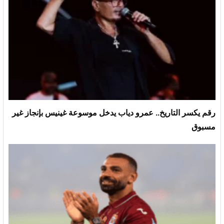
رقم يكسر التاريخ.. عمرو دياب يدخل موسوعة غينيس بإنجاز غير
مسبوق