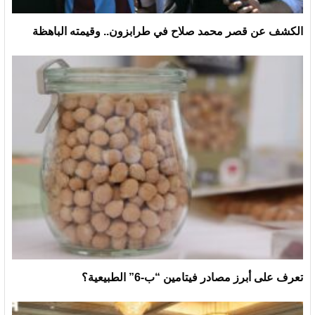
الكشف عن قصر محمد صلاح في طرابزون.. وقيمته الباهظة
تعرف على أبرز مصادر فيتامين “ب-6” الطبيعية؟