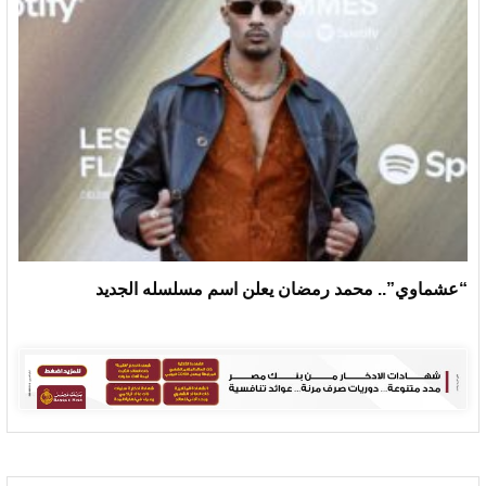
“عشماوي”.. محمد رمضان يعلن اسم مسلسله الجديد