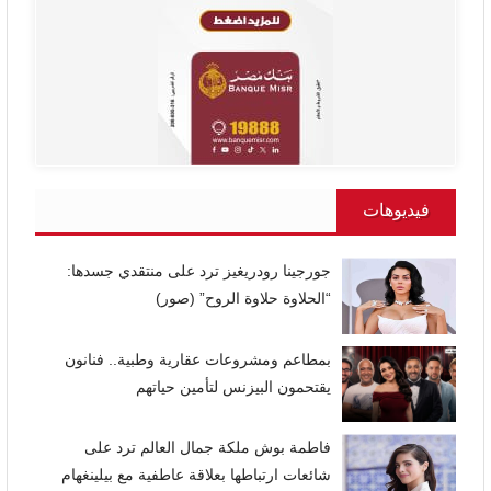
فيديوهات
جورجينا رودريغيز ترد على منتقدي جسدها:
“الحلاوة حلاوة الروح” (صور)
بمطاعم ومشروعات عقارية وطبية.. فنانون
يقتحمون البيزنس لتأمين حياتهم
فاطمة بوش ملكة جمال العالم ترد على
شائعات ارتباطها بعلاقة عاطفية مع بيلينغهام