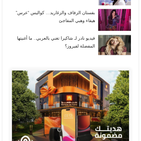
بفستان الزفاف والزغاريد… كواليس “عرس”
هيفاء وهبي المفاجئ
فيديو نادر لـ شاكيرا تغني بالعربي.. ما أغنيتها
المفضلة لفيروز؟