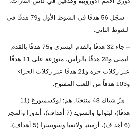
دوري الأمم الأوروبية وهدفين في كأس القارات.
– سجّل 56 هدفًا في الشوط الأول و79 هدفًا في
الشوط الثاني.
– جاء 32 هدفًا بالقدم اليسرى و75 هدفًا بالقدم
اليمنى و28 هدفًا بالرأس، متوزعة على 11 هدفًا
عبر ركلات حرة و21 هدفًا عبر ركلات الجزاء
و103 هدفاً من اللعب المفتوح.
– هزّ شباك 48 منتخبًا، هم: لوكسمبورغ (11
هدفًا)، ليتوانيا والسويد (7 أهداف)، أندورا والمجر
(6 أهداف)، أرمينيا ولاتفيا وسويسرا (5 أهداف)،