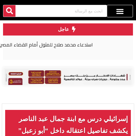
عاجل
استدعاء محمد صلاح للمثول أمام القضاء المصري
إسرائيلي درس مع ابنة جمال عبد الناصر
يكشف تفاصيل اعتقاله داخل “أبو زعبل”