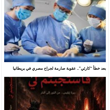
بعد خطأ “كارثي”.. عقوبة صارمة لجراح مصري في بريطانيا