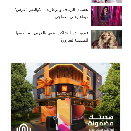
بفستان الزفاف والزغاريد… كواليس “عرس”
هيفاء وهبي المفاجئ
فيديو نادر لـ شاكيرا تغني بالعربي.. ما أغنيتها
المفضلة لفيروز؟