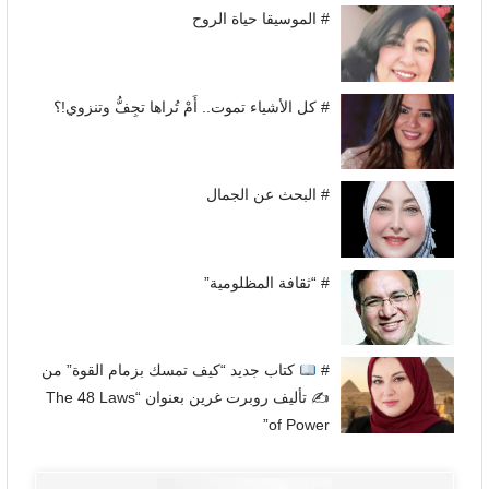
# الموسيقا حياة الروح
# كل الأشياء تموت.. أَمْ تُراها تجِفُّ وتنزوي!؟
# البحث عن الجمال
# “ثقافة المظلومية”
#
كتاب جديد “كيف تمسك بزمام القوة” من
✍
تأليف روبرت غرين بعنوان “The 48 Laws
of Power”