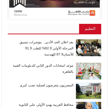
التعليم
بعد اعلان الحد الأدنى.. مؤشرات تنسيق
المرحلة الأولي 92.8% للطب 91.9
للأسنان87.9 للهندسة
موعد امتحانات الدور الثاني للدبلومات الفنية
بالقاهرة
المصريون يتعرضون لعملية نصب كبرى
محافظ الغربية يهنئ الأولى على الثانوية