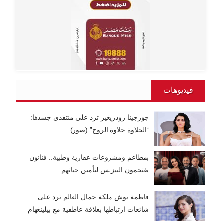
فيديوهات
جورجينا رودريغيز ترد على منتقدي جسدها:
“الحلاوة حلاوة الروح” (صور)
بمطاعم ومشروعات عقارية وطبية.. فنانون
يقتحمون البيزنس لتأمين حياتهم
فاطمة بوش ملكة جمال العالم ترد على
شائعات ارتباطها بعلاقة عاطفية مع بيلينغهام