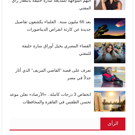
التهم الموجهة للمذيعة سارة خليفة بانتظار رأي
المفتي
بعد 66 مليون سنة.. العلماء يكشفون تفاصيل
جديدة عن كارثة انقراض الديناصورات
القضاء المصري يحيل أوراق سارة خليفة
للمفتي
تعرف على قصة “القاضي المزيف” الذي أثار
جدلاً في مصر
انخفاض 3 درجات كاملة.. «الأرصاد» تعلن موعد
تحسن الطقس في القاهرة والمحافظات
الرأى