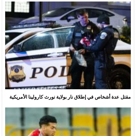
مقتل عدة أشخاص في إطلاق نار بولاية نورث كارولينا الأمريكية