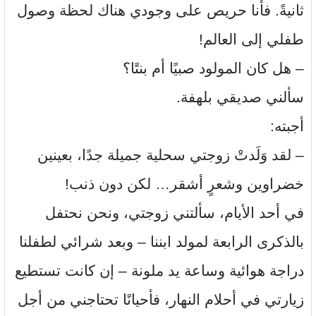
ثانيةً. فأنا حريص على وجودي هناك لحظة وصول
طفلي إلى العالم!
– هل كان المولود صبيًا أم بنتًا؟
سألني صديقي بلهفة.
أجبته:
– لقد وَلَدتْ زوجتي سحلية جميلة جدًا، بعينين
خضراوين وشعرٍ أشقر… لكن دون ذنب!
في أحد الأيام، سألتني زوجتي، ونحن نحتفل
بالذكرى الرابعة لمولد ابننا – وبعد شرائي لطفلنا
دراجة هوائية وساعة يد ملونة – إن كانت تستطيع
زيارتي في أحلام النهار، فأحيانًا تحتاجني من أجل