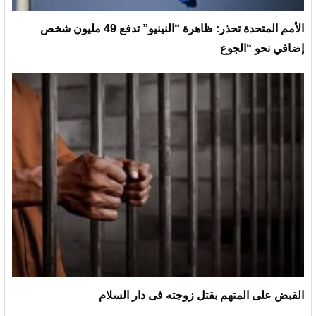
الأمم المتحدة تحذر: ظاهرة “النينيو” تدفع 49 مليون شخص
إضافي نحو “الجوع
القبض على المتهم بقتل زوجته فى دار السلام