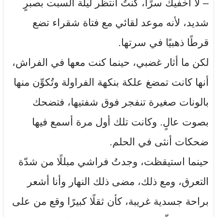
– لا أُخفيك سرًا، كنتُ أنتظر ليلة السبت بصبرٍ
شديد، لأنه موعد لقائي مع فتاة شقراء تضع
قرطًا ذهبيًا في سرتها.
لكن ما أثار غضبي، حينما كنت معها في الفراش،
أنها كانت تمضغ علكة بنكهة الفراولة وتُكوِّن منها
بالونات صغيرة تنفجر فوق شفتيها، فتضحك
بصوت عالٍ. وكانت تلك أول مرة أسمع فيها
ضحكات أنثى في الحلم.
حينما استيقظت، وجدتُ فراشي مبللًا من شدّة
التعرق، ومع ذلك، مضى ذلك النهار وأنا أشعر
براحة جسدية غريبة، كأن ثقلًا كبيرًا وقع من على