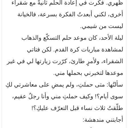
ظهري. فكّرت في إعادة الحلم ثانيةً مع شقراء
أخرى، لكني أبعدتُ الفكرة بسرعة، فالخيانة
ليست من شيمي.
ليلة الأحد، كان موعد حلم التسكّع والذهاب
لمشاهدة مباريات كرة القدم. لكن فتاتي
الشقراء، ولأمرٍ طارئ، كرّرت زيارتها لي في غير
موعدها لتخبرني بحملها مني.
سألتُها: متى حملتِ، ولم يمضِ على معاشرتي لكِ
سوى أيام؟! وكيف حملتِ مني وأنا رجلٌ عقيم،
طلّقتُ ثلاث نساء قبل التعرّف عليكِ؟!
أجابتني مندهشة: