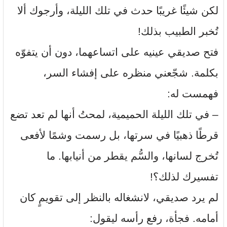
لكن شيئًا غريبًا حدث في تلك الليلة، وأرجوك ألا
تُخبر الطبيب بذلك!
فتح صديقي عينيه على اتساعهما، دون أن يتفوّه
بكلمة. شجّعني منظره على إفشاء السر،
فهمست له:
– في تلك الليلة الحميمية، لمحتُ أنها لم تعد تضع
قرطًا ذهبيًا في سرتها، بل رسمت وشمًا لأفعى
تُخرج لسانها، والسُّم يقطر من أنيابها. ما
تفسيرك لذلك؟!
لم يرد صديقي، لانشغاله بالنظر إلى تقويمٍ كان
أمامه. فجأة، رفع رأسه ليقول: