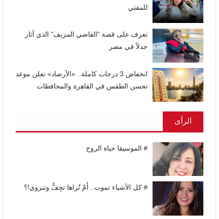
للمفتي
تعرف على قصة “القاضي المزيف” الذي أثار
جدلاً في مصر
انخفاض 3 درجات كاملة.. «الأرصاد» تعلن موعد
تحسن الطقس في القاهرة والمحافظات
الرأى
# الموسيقا حياة الروح
# كل الأشياء تموت.. أَمْ تُراها تجِفُّ وتنزوي!؟