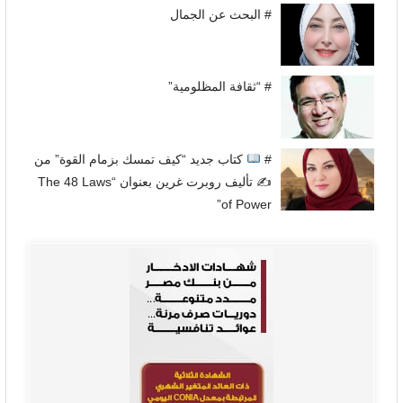
# البحث عن الجمال
# “ثقافة المظلومية”
#
كتاب جديد “كيف تمسك بزمام القوة” من
✍
تأليف روبرت غرين بعنوان “The 48 Laws
of Power”