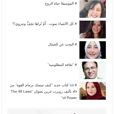
# الموسيقا حياة الروح
# كل الأشياء تموت.. أَمْ تُراها تجِفُّ وتنزوي!؟
# البحث عن الجمال
# “ثقافة المظلومية”
#
كتاب جديد “كيف تمسك بزمام القوة” من
✍
تأليف روبرت غرين بعنوان “The 48 Laws
of Power”