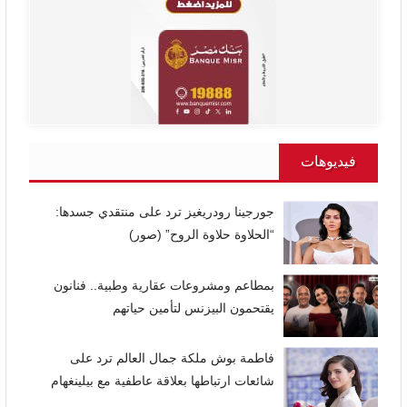
فيديوهات
جورجينا رودريغيز ترد على منتقدي جسدها:
“الحلاوة حلاوة الروح” (صور)
بمطاعم ومشروعات عقارية وطبية.. فنانون
يقتحمون البيزنس لتأمين حياتهم
فاطمة بوش ملكة جمال العالم ترد على
شائعات ارتباطها بعلاقة عاطفية مع بيلينغهام