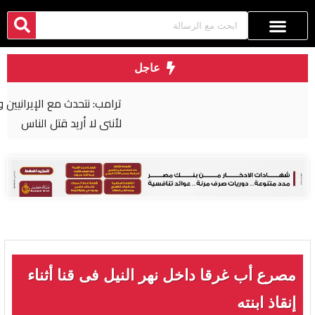
عاجل
ترامب: نتحدث مع الإيرانيين وأفضّل التوصل إلى اتفاق
لأنني لا أريد قتل الناس
مصرع أب غرقا داخل نهر النيل فى قنا أثناء
إنقاذ ابنته