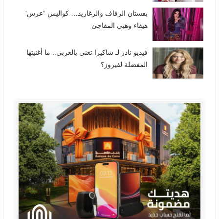
بفستان الزفاف والزغاريد… كواليس “عرس”
هيفاء وهبي المفاجئ
فيديو نادر لـ شاكيرا تغني بالعربي.. ما أغنيتها
المفضلة لفيروز؟