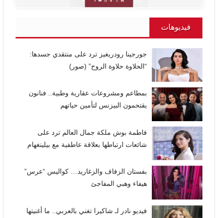
فيديوهات
جورجينا رودريغيز ترد على منتقدي جسدها:
“الحلاوة حلاوة الروح” (صور)
بمطاعم ومشروعات عقارية وطبية.. فنانون
يقتحمون البيزنس لتأمين حياتهم
فاطمة بوش ملكة جمال العالم ترد على
شائعات ارتباطها بعلاقة عاطفية مع بيلينغهام
بفستان الزفاف والزغاريد… كواليس “عرس”
هيفاء وهبي المفاجئ
فيديو نادر لـ شاكيرا تغني بالعربي.. ما أغنيتها