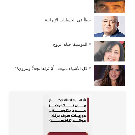
خطأ في الحسابات الإيرانية
# الموسيقا حياة الروح
# كل الأشياء تموت.. أَمْ تُراها تجِفُّ وتنزوي!؟