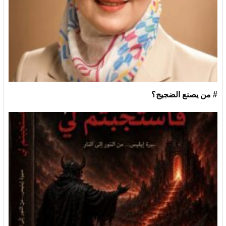
# من يصنع الضجيج؟