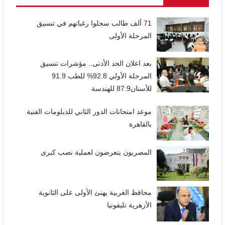
71 ألف طالب سجلوا رغباتهم في تنسيق
المرحلة الأولى
بعد اعلان الحد الأدنى.. مؤشرات تنسيق
المرحلة الأولي 92.8% للطب 91.9
للأسنان87.9 للهندسة
موعد امتحانات الدور الثاني للدبلومات الفنية
بالقاهرة
المصريون يتعرضون لعملية نصب كبرى
محافظ الغربية يهنئ الأولى على الثانوية
الأزهرية تليفونيا