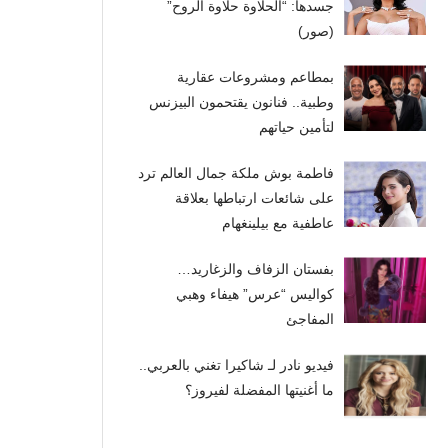
جسدها: “الحلاوة حلاوة الروح”
(صور)
بمطاعم ومشروعات عقارية
وطبية.. فنانون يقتحمون البيزنس
لتأمين حياتهم
فاطمة بوش ملكة جمال العالم ترد
على شائعات ارتباطها بعلاقة
عاطفية مع بيلينغهام
بفستان الزفاف والزغاريد…
كواليس “عرس” هيفاء وهبي
المفاجئ
فيديو نادر لـ شاكيرا تغني بالعربي..
ما أغنيتها المفضلة لفيروز؟