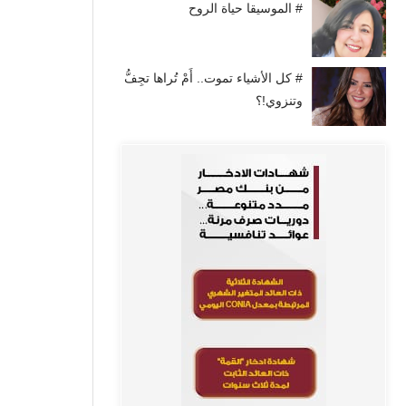
# الموسيقا حياة الروح
# كل الأشياء تموت.. أَمْ تُراها تجِفُّ
وتنزوي!؟