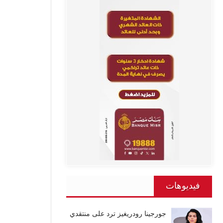
فيديوهات
جورجينا رودريغيز ترد على منتقدي