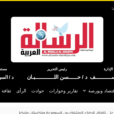
ا
إدارة
رئيس التحرير
مستشا
ســـــــــــف
د / حــــــسن اللـــــــــــــبـان
د / الس
تصاد وبورصة
تقارير وحوارات
حوادث
الرأى
ثقافة 
 على اتفاق الدفاع المشترك بين السعودية وباكستان وتركيا