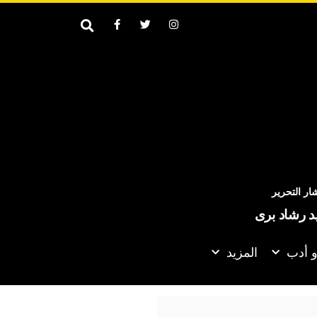
ر التحرير
يد رشاد برى
و أدب
المزيد