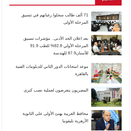
71 ألف طالب سجلوا رغباتهم في تنسيق
المرحلة الأولى
بعد اعلان الحد الأدنى.. مؤشرات تنسيق
المرحلة الأولي 92.8% للطب 91.9
للأسنان87.9 للهندسة
موعد امتحانات الدور الثاني للدبلومات الفنية
بالقاهرة
المصريون يتعرضون لعملية نصب كبرى
محافظ الغربية يهنئ الأولى على الثانوية
الأزهرية تليفونيا