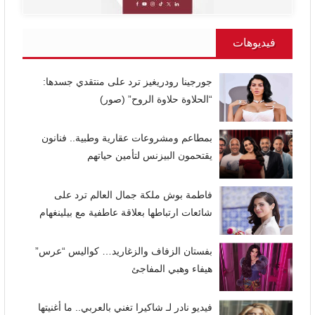
فيديوهات
جورجينا رودريغيز ترد على منتقدي جسدها:
“الحلاوة حلاوة الروح” (صور)
بمطاعم ومشروعات عقارية وطبية.. فنانون
يقتحمون البيزنس لتأمين حياتهم
فاطمة بوش ملكة جمال العالم ترد على
شائعات ارتباطها بعلاقة عاطفية مع بيلينغهام
بفستان الزفاف والزغاريد… كواليس “عرس”
هيفاء وهبي المفاجئ
فيديو نادر لـ شاكيرا تغني بالعربي.. ما أغنيتها