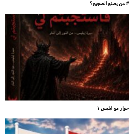
# من يصنع الضجيج؟
حوار مع ابليس ١