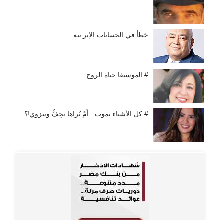
خطأ في الحسابات الإيرانية
# الموسيقا حياة الروح
# كل الأشياء تموت.. أَمْ تُراها تجِفُّ وتنزوي!؟