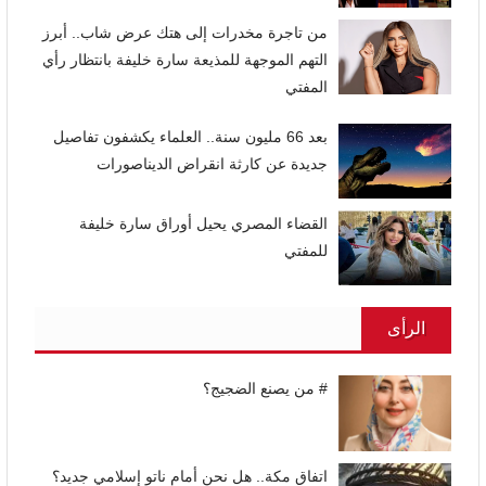
من تاجرة مخدرات إلى هتك عرض شاب.. أبرز
التهم الموجهة للمذيعة سارة خليفة بانتظار رأي
المفتي
بعد 66 مليون سنة.. العلماء يكشفون تفاصيل
جديدة عن كارثة انقراض الديناصورات
القضاء المصري يحيل أوراق سارة خليفة
للمفتي
الرأى
# من يصنع الضجيج؟
اتفاق مكة.. هل نحن أمام ناتو إسلامي جديد؟