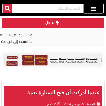
عاجل
وسائل إعلام إسرائيلية: كراهية المصريين “المجنونة”
لنا امتدت إلى الرياضة
عندما أدركت أن فتح الستارة نعمة
الجمعة, 22 نوفمبر 2024
2:32 م