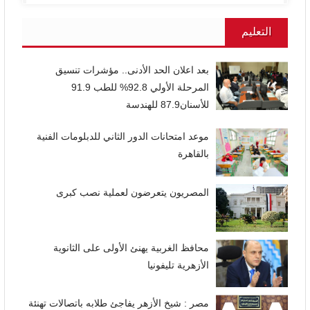
التعليم
بعد اعلان الحد الأدنى.. مؤشرات تنسيق
المرحلة الأولي 92.8% للطب 91.9
للأسنان87.9 للهندسة
موعد امتحانات الدور الثاني للدبلومات الفنية
بالقاهرة
المصريون يتعرضون لعملية نصب كبرى
محافظ الغربية يهنئ الأولى على الثانوية
الأزهرية تليفونيا
مصر : شيخ الأزهر يفاجئ طلابه باتصالات تهنئة