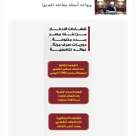
ويواجه أسئلة مفاجئة (فيديو)