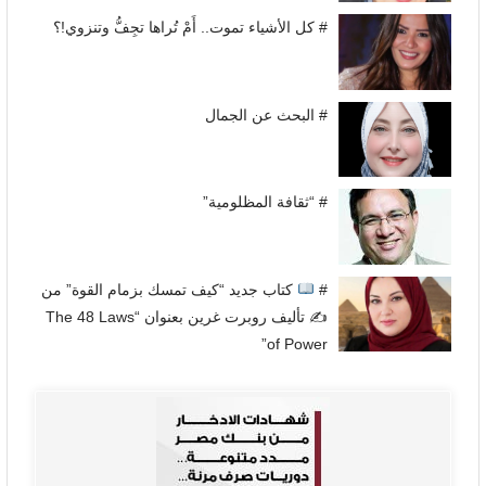
# كل الأشياء تموت.. أَمْ تُراها تجِفُّ وتنزوي!؟
# البحث عن الجمال
# “ثقافة المظلومية”
#
كتاب جديد “كيف تمسك بزمام القوة” من
✍
تأليف روبرت غرين بعنوان “The 48 Laws
of Power”