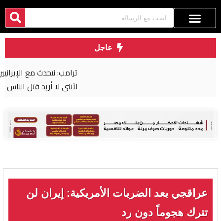
عاجل
ترامب: نتحدث مع الإيرانيين وأفضّل التوصل إلى اتفاق
لأنني لا أريد قتل الناس
عراقجي بعد الضربات الأمريكية: إيران لن
تترك هجوماً دون رد