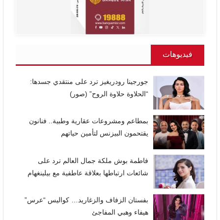
فيديوهات
جورجينا رودريغيز ترد على منتقدي جسدها:
“الحلاوة حلاوة الروح” (صور)
بمطاعم ومشروعات عقارية وطبية.. فنانون
يقتحمون البيزنس لتأمين حياتهم
فاطمة بوش ملكة جمال العالم ترد على
شائعات ارتباطها بعلاقة عاطفية مع بيلينغهام
بفستان الزفاف والزغاريد… كواليس “عرس”
هيفاء وهبي المفاجئ