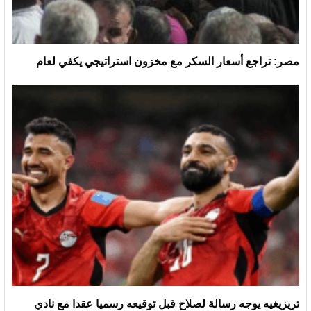
مصر: تراجع أسعار السكر مع مخزون استراتيجي يكفي لعام
تريزيغيه يوجه رسالة لصلاح قبل توقيعه رسميا عقدا مع نادي