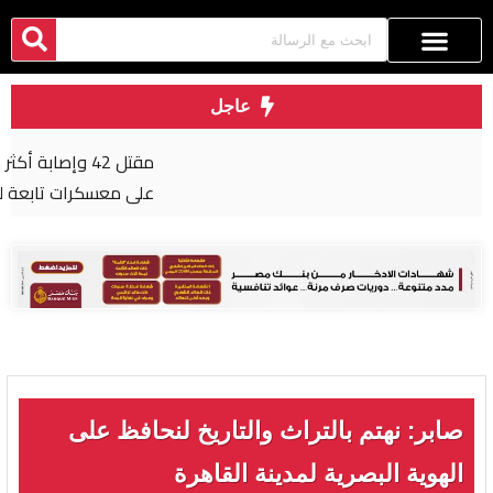
عاجل
مقتل 42 وإصابة أكثر من 50 بهجوم شنه الحوثيون
على معسكرات تابعة للحكومة في مأرب وحضرموت
صابر: نهتم بالتراث والتاريخ لنحافظ على
الهوية البصرية لمدينة القاهرة