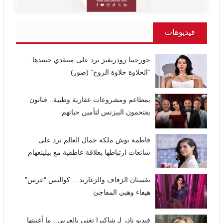
فيديوهات
جورجينا رودريغيز ترد على منتقدي جسدها:
“الحلاوة حلاوة الروح” (صور)
بمطاعم ومشروعات عقارية وطبية.. فنانون
يقتحمون البيزنس لتأمين حياتهم
فاطمة بوش ملكة جمال العالم ترد على
شائعات ارتباطها بعلاقة عاطفية مع بيلينغهام
بفستان الزفاف والزغاريد… كواليس “عرس”
هيفاء وهبي المفاجئ
فيديو نادر لـ شاكيرا تغني بالعربي.. ما أغنيتها