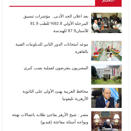
بعد اعلان الحد الأدنى.. مؤشرات تنسيق
المرحلة الأولي 92.8% للطب 91.9
للأسنان87.9 للهندسة
موعد امتحانات الدور الثاني للدبلومات الفنية
بالقاهرة
المصريون يتعرضون لعملية نصب كبرى
محافظ الغربية يهنئ الأولى على الثانوية
الأزهرية تليفونيا
مصر : شيخ الأزهر يفاجئ طلابه باتصالات تهنئة
ويواجه أسئلة مفاجئة (فيديو)