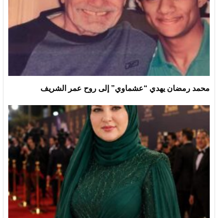
محمد رمضان يهدي “عشماوي” إلى روح عمر الشريف