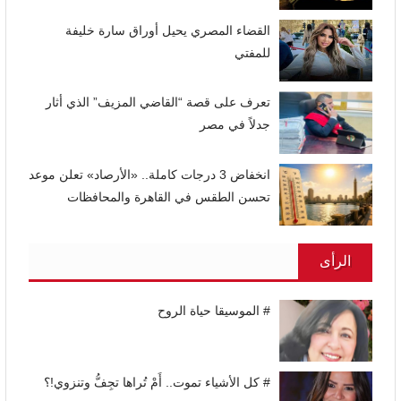
القضاء المصري يحيل أوراق سارة خليفة
للمفتي
تعرف على قصة “القاضي المزيف” الذي أثار
جدلاً في مصر
انخفاض 3 درجات كاملة.. «الأرصاد» تعلن موعد
تحسن الطقس في القاهرة والمحافظات
الرأى
# الموسيقا حياة الروح
# كل الأشياء تموت.. أَمْ تُراها تجِفُّ وتنزوي!؟