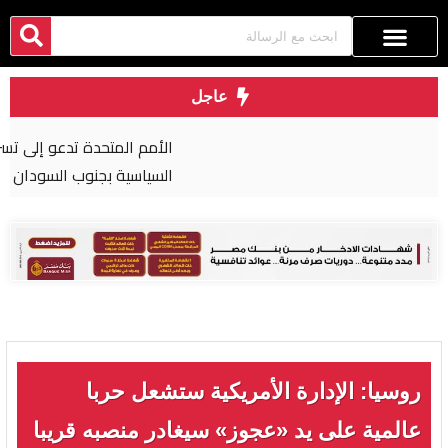
عاجل
الأمم المتحدة تدعو إلى تسريع التقدم في العملية
السياسية بجنوب السودان
روسيا: الإدارة الأمريكية ستشعل حربا
عالمية على يد «عجوز» سيغادر منصبه قريبا