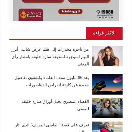
الأكثر قراءة
من تاجرة مخدرات إلى هتك عرض شاب.. أبرز
التهم الموجهة للمذيعة سارة خليفة بانتظار رأي
المفتي
بعد 66 مليون سنة.. العلماء يكشفون تفاصيل
جديدة عن كارثة انقراض الديناصورات
القضاء المصري يحيل أوراق سارة خليفة
للمفتي
تعرف على قصة “القاضي المزيف” الذي أثار