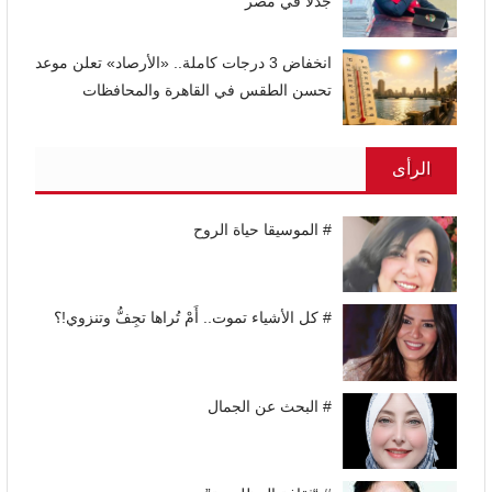
جدلاً في مصر
انخفاض 3 درجات كاملة.. «الأرصاد» تعلن موعد
تحسن الطقس في القاهرة والمحافظات
الرأى
# الموسيقا حياة الروح
# كل الأشياء تموت.. أَمْ تُراها تجِفُّ وتنزوي!؟
# البحث عن الجمال