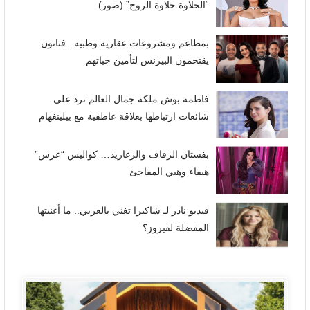
“الحلاوة حلاوة الروح” (صور)
بمطاعم ومشروعات عقارية وطبية.. فنانون
يقتحمون البيزنس لتأمين حياتهم
فاطمة بوش ملكة جمال العالم ترد على
شائعات ارتباطها بعلاقة عاطفية مع بيلينغهام
بفستان الزفاف والزغاريد… كواليس “عرس”
هيفاء وهبي المفاجئ
فيديو نادر لـ شاكيرا تغني بالعربي.. ما أغنيتها
المفضلة لفيروز؟