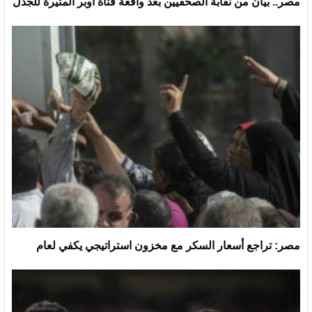
مصر.. بيان من نقابة الصحفيين بعد واقعة فتاة أوبر المثيرة للجدل
مصر: تراجع أسعار السكر مع مخزون استراتيجي يكفي لعام