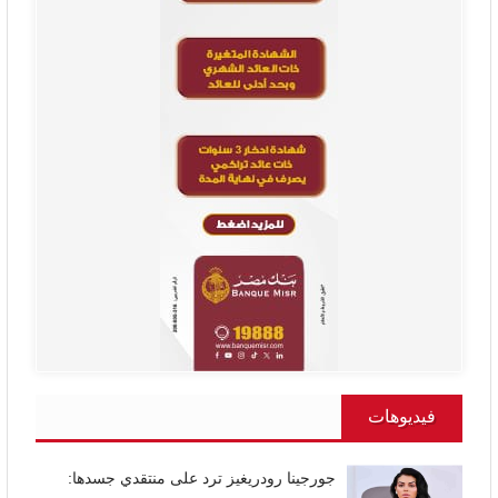
فيديوهات
جورجينا رودريغيز ترد على منتقدي جسدها: