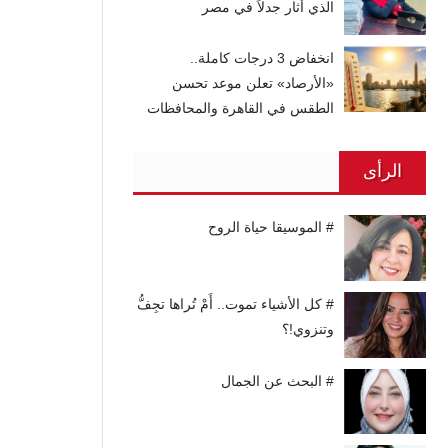
الذي أثار جدلاً في مصر
انخفاض 3 درجات كاملة..
«الأرصاد» تعلن موعد تحسن
الطقس في القاهرة والمحافظات
الرأى
# الموسيقا حياة الروح
# كل الأشياء تموت.. أَمْ تُراها تجِفُّ
وتنزوي!؟
# البحث عن الجمال