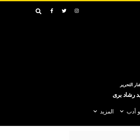
ر التحرير
يد رشاد برى
و أدب
المزيد
 يعلنون تنفيذ عملية عسكرية واسعة ضد “قوات سعودية” في اليمن