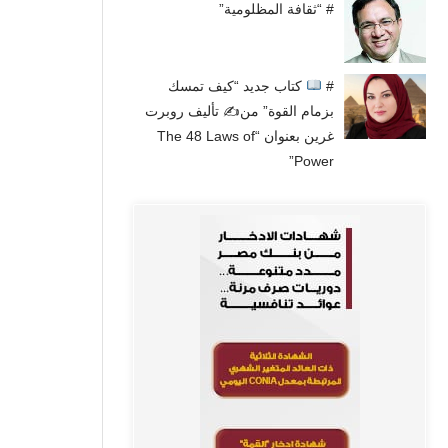
# “ثقافة المظلومية”
#
كتاب جديد “كيف تمسك
بزمام القوة” من✍
تأليف روبرت
غرين بعنوان “The 48 Laws of
Power”