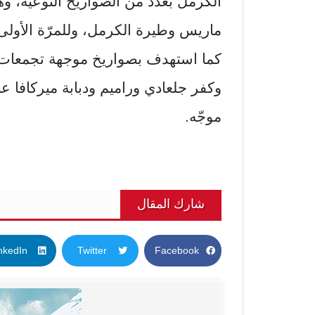
الكرمل بعدد من الصواريخ النوعية، وهي 
ماريس وطيرة الكرمل، وللمرّة الأولى
كما استهدف بصواريخ موجهة تجمعات
وكفر جلعادي وراميم ودبابة ميركافا ع
موجّه.
شارك المقال
nkedIn
Twitter
Facebook