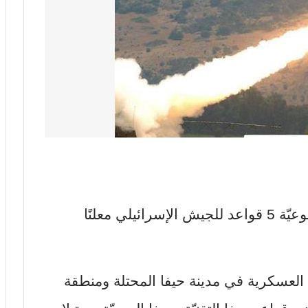
استهدف حزب الله اللبناني بصواريخ نوعيّة 5 قواعد للجيش الإسرائيلي معلنًا
 العسكرية في مدينة حيفا المحتلة ومنطقة