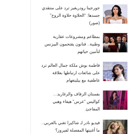
جورجينا رودريغيز ترد على منتقدي
جسدها: “الحلاوة حلاوة الروح”
(صور)
بمطاعم ومشروعات عقارية
وطبية.. فنانون يقتحمون البيزنس
لتأمين حياتهم
فاطمة بوش ملكة جمال العالم ترد
على شائعات ارتباطها بعلاقة
عاطفية مع بيلينغهام
بفستان الزفاف والزغاريد…
كواليس “عرس” هيفاء وهبي
المفاجئ
فيديو نادر لـ شاكيرا تغني بالعربي..
ما أغنيتها المفضلة لفيروز؟