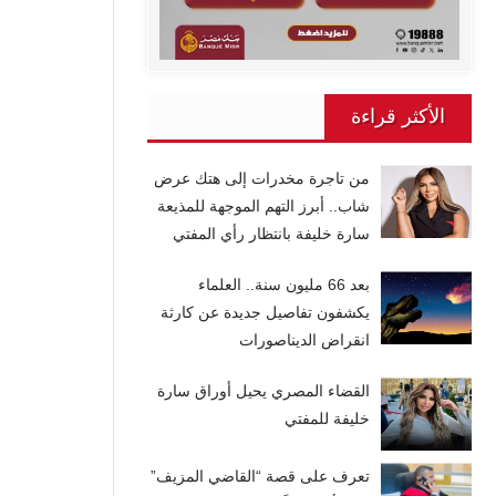
الأكثر قراءة
من تاجرة مخدرات إلى هتك عرض
شاب.. أبرز التهم الموجهة للمذيعة
سارة خليفة بانتظار رأي المفتي
بعد 66 مليون سنة.. العلماء
يكشفون تفاصيل جديدة عن كارثة
انقراض الديناصورات
القضاء المصري يحيل أوراق سارة
خليفة للمفتي
تعرف على قصة “القاضي المزيف”