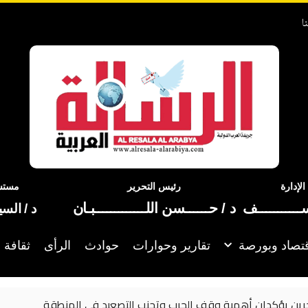
ا
إدارة
رئيس التحرير
مستشا
ســـــــــــف
د / حــــــسن اللـــــــــــــبـان
د / الس
تصاد وبورصة
تقارير وحوارات
حوادث
الرأى
ثقافة 
ب وتجنب التصعيد في المنطقة
الحوثيون