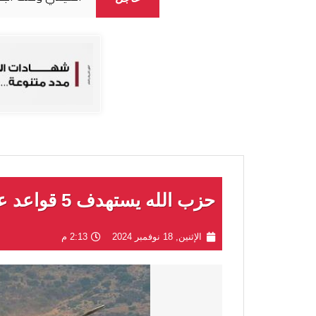
حزب الله يستهدف 5 قواعد عسكرية إسرائيلية بصواريخ نوعيّة
الإثنين, 18 نوفمبر 2024
2:13 م