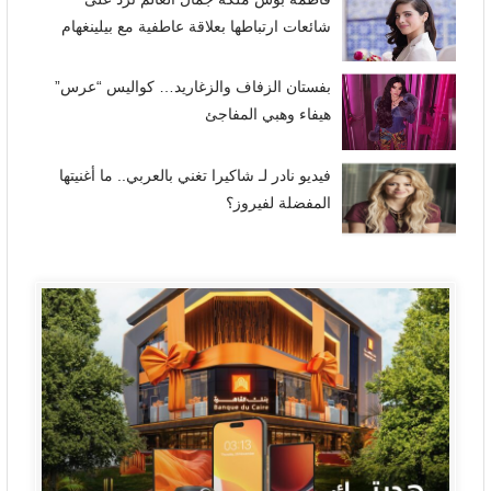
شائعات ارتباطها بعلاقة عاطفية مع بيلينغهام
بفستان الزفاف والزغاريد… كواليس “عرس”
هيفاء وهبي المفاجئ
فيديو نادر لـ شاكيرا تغني بالعربي.. ما أغنيتها
المفضلة لفيروز؟