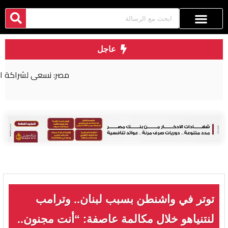
عاجل
مصر: نسعى لشراكة اقتصادية أكثر عمقا مع روسيا
توتر في واشنطن بسبب لبنان.. وترامب
لنتنياهو خلال مكالمة عاصفة: “أنت مجنون..