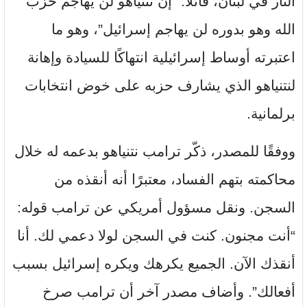
النار في لبنان، قائلًا: “إن نتنياهو لن يهاجم حزب
الله وهو بدوره لن يهاجم إسرائيل”، وهو ما
اعتبرته أوساط إسرائيلية انتهاكًا للسيادة وإهانة
لنتنياهو الذي يشارف حزبه على خوض انتخابات
برلمانية.
ووفقًا للمصدر، ذكّر ترامب نتنياهو بدعمه له خلال
محاكمته بتهم الفساد، معتبرًا أنه أنقذه من
السجن. ونقل مسؤول أمريكي عن ترامب قوله:
“أنت مجنون. كنت في السجن لولا دعمي لك. أنا
أنقذك الآن. الجميع يكرهك ويكره إسرائيل بسبب
أفعالك”. وأضاف مصدر آخر أن ترامب صرخ