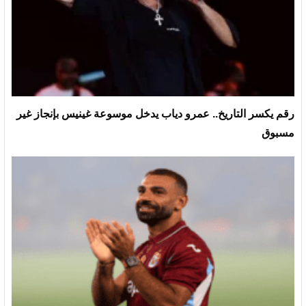
رقم يكسر التاريخ.. عمرو دياب يدخل موسوعة غينيس بإنجاز غير
مسبوق