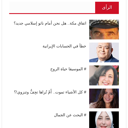
الرأى
اتفاق مكة.. هل نحن أمام ناتو إسلامي جديد؟
خطأ في الحسابات الإيرانية
# الموسيقا حياة الروح
# كل الأشياء تموت.. أَمْ تُراها تجِفُّ وتنزوي!؟
# البحث عن الجمال