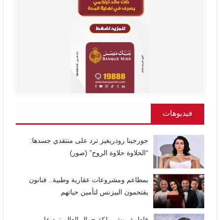
فيديوهات
جورجينا رودريغيز ترد على منتقدي جسدها:
“الحلاوة حلاوة الروح” (صور)
بمطاعم ومشروعات عقارية وطبية.. فنانون
يقتحمون البيزنس لتأمين حياتهم
فاطمة بوش ملكة جمال العالم ترد على