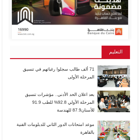
التعليم
71 ألف طالب سجلوا رغباتهم في تنسيق
المرحلة الأولى
بعد اعلان الحد الأدنى.. مؤشرات تنسيق
المرحلة الأولي 92.8% للطب 91.9
للأسنان87.9 للهندسة
موعد امتحانات الدور الثاني للدبلومات الفنية
بالقاهرة