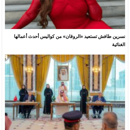
نسرين طافش تستعيد «الروقان» من كواليس أحدث أعمالها
الغنائية