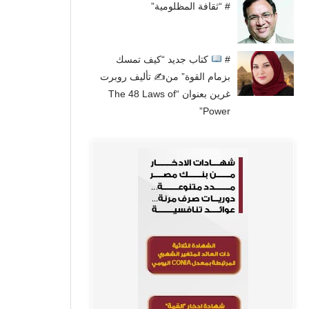
# “ثقافة المظلومية”
#
كتاب جديد “كيف تمسك
بزمام القوة” من✍
تأليف روبرت
غرين بعنوان “The 48 Laws of
Power”