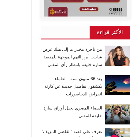
الأكثر قراءة
من تاجرة مخدرات إلى هتك عرض
شاب.. أبرز التهم الموجهة للمذيعة
سارة خليفة بانتظار رأي المفتي
بعد 66 مليون سنة.. العلماء
يكشفون تفاصيل جديدة عن كارثة
انقراض الديناصورات
القضاء المصري يحيل أوراق سارة
خليفة للمفتي
تعرف على قصة “القاضي المزيف”