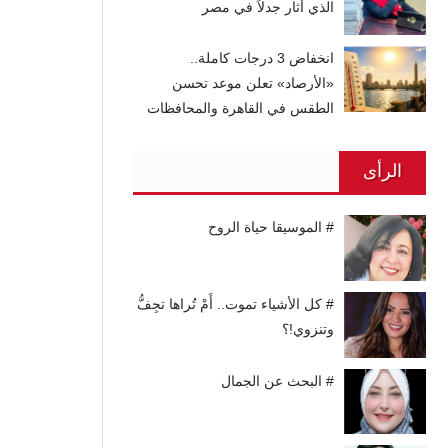
الذي أثار جدلاً في مصر
انخفاض 3 درجات كاملة..
«الأرصاد» تعلن موعد تحسن
الطقس في القاهرة والمحافظات
الرأى
# الموسيقا حياة الروح
# كل الأشياء تموت.. أَمْ تُراها تجِفُّ
وتنزوي!؟
# البحث عن الجمال