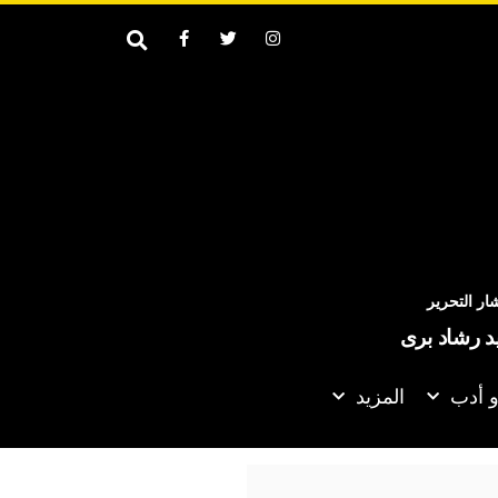
ر التحرير
يد رشاد برى
و أدب
المزيد