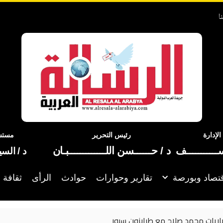
ا
إدارة
رئيس التحرير
مستشا
ســـــــــــف
د / حــــــسن اللـــــــــــــبـان
د / الس
تصاد وبورصة
تقارير وحوارات
حوادث
الرأى
ثقافة 
اوضات تمديد عقود رباعي الفريق في إسبانيا