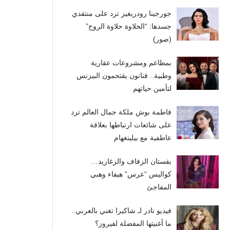
جورجينا رودريغيز ترد على منتقدي
جسدها: “الحلاوة حلاوة الروح”
(صور)
بمطاعم ومشروعات عقارية
وطبية.. فنانون يقتحمون البيزنس
لتأمين حياتهم
فاطمة بوش ملكة جمال العالم ترد
على شائعات ارتباطها بعلاقة
عاطفية مع بيلينغهام
بفستان الزفاف والزغاريد…
كواليس “عرس” هيفاء وهبي
المفاجئ
فيديو نادر لـ شاكيرا تغني بالعربي..
ما أغنيتها المفضلة لفيروز؟