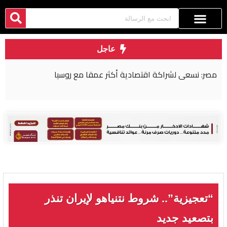
عاجل
مصر: نسعى لشراكة اقتصادية أكثر عمقا مع روسيا
“تعجيزية”.. شروط نتنياهو لإيران تنذر
بتصعيد جديد