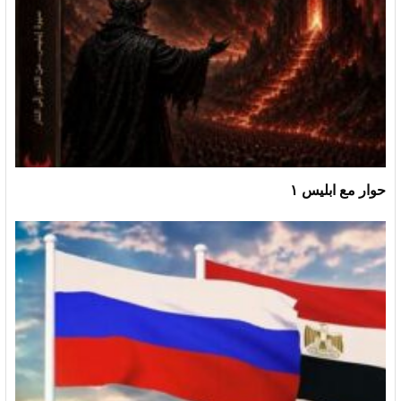
حوار مع ابليس ١