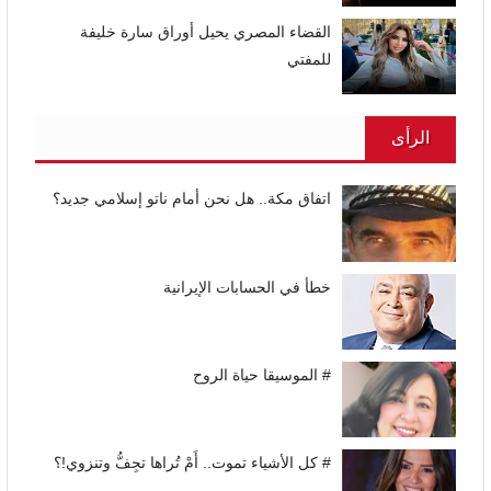
القضاء المصري يحيل أوراق سارة خليفة
للمفتي
الرأى
اتفاق مكة.. هل نحن أمام ناتو إسلامي جديد؟
خطأ في الحسابات الإيرانية
# الموسيقا حياة الروح
# كل الأشياء تموت.. أَمْ تُراها تجِفُّ وتنزوي!؟