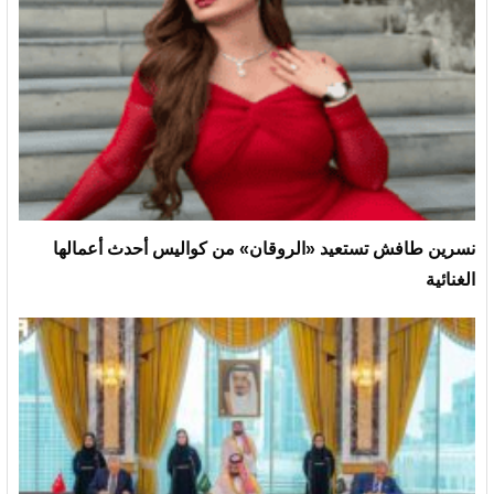
نسرين طافش تستعيد «الروقان» من كواليس أحدث أعمالها
الغنائية