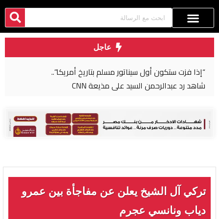
عاجل
“إذا فزت ستكون أول سيناتور مسلم بتاريخ أمريكا”..
شاهد رد عبدالرحمن السيد على مذيعة CNN
تركي آل الشيخ يعلن عن مفاجأة بين عمرو
دياب ونانسي عجرم