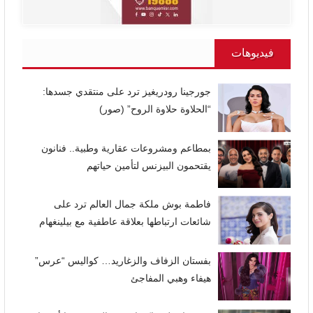
فيديوهات
جورجينا رودريغيز ترد على منتقدي جسدها:
“الحلاوة حلاوة الروح” (صور)
بمطاعم ومشروعات عقارية وطبية.. فنانون
يقتحمون البيزنس لتأمين حياتهم
فاطمة بوش ملكة جمال العالم ترد على
شائعات ارتباطها بعلاقة عاطفية مع بيلينغهام
بفستان الزفاف والزغاريد… كواليس “عرس”
هيفاء وهبي المفاجئ