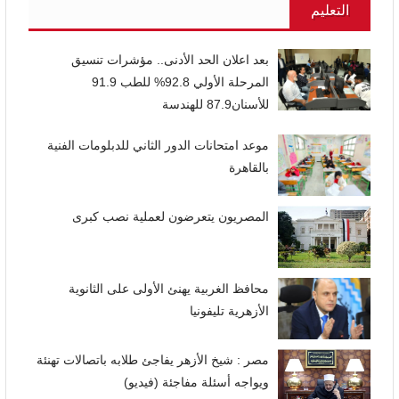
التعليم
بعد اعلان الحد الأدنى.. مؤشرات تنسيق
المرحلة الأولي 92.8% للطب 91.9
للأسنان87.9 للهندسة
موعد امتحانات الدور الثاني للدبلومات الفنية
بالقاهرة
المصريون يتعرضون لعملية نصب كبرى
محافظ الغربية يهنئ الأولى على الثانوية
الأزهرية تليفونيا
مصر : شيخ الأزهر يفاجئ طلابه باتصالات تهنئة
ويواجه أسئلة مفاجئة (فيديو)