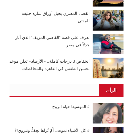
القضاء المصري يحيل أوراق سارة خليفة
للمفتي
تعرف على قصة “القاضي المزيف” الذي أثار
جدلاً في مصر
انخفاض 3 درجات كاملة.. «الأرصاد» تعلن موعد
تحسن الطقس في القاهرة والمحافظات
الرأى
# الموسيقا حياة الروح
# كل الأشياء تموت.. أَمْ تُراها تجِفُّ وتنزوي!؟