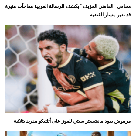
محامي “القاضي المزيف” يكشف للرسالة العربية مفاجآت مثيرة
قد تغير مسار القضية
مرموش يقود مانشستر سيتي للفوز على أتلتيكو مدريد بثلاثية