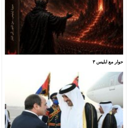
حوار مع ابليس ٣