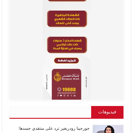
فيديوهات
جورجينا رودريغيز ترد على منتقدي جسدها: