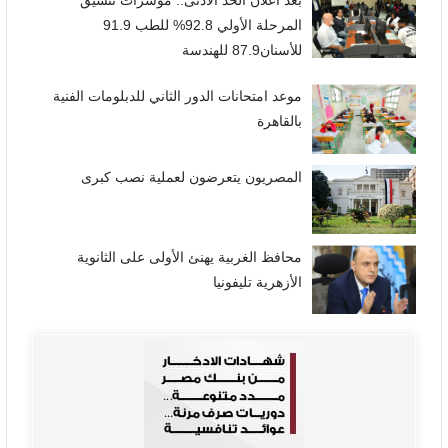
بعد اعلان الحد الأدنى.. مؤشرات تنسيق
المرحلة الأولي 92.8% للطب 91.9
للأسنان87.9 للهندسة
موعد امتحانات الدور الثاني للدبلومات الفنية
بالقاهرة
المصريون يتعرضون لعملية نصب كبرى
محافظ الغربية يهنئ الأولى على الثانوية
الأزهرية تليفونيا