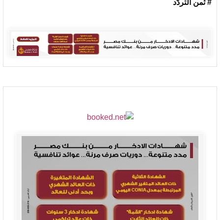
# ثمن التردّد