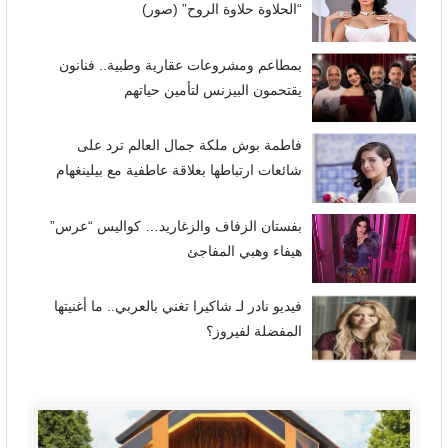
“الحلاوة حلاوة الروح” (صور)
بمطاعم ومشروعات عقارية وطبية.. فنانون
يقتحمون البيزنس لتأمين حياتهم
فاطمة بوش ملكة جمال العالم ترد على
شائعات ارتباطها بعلاقة عاطفية مع بيلينغهام
بفستان الزفاف والزغاريد… كواليس “عرس”
هيفاء وهبي المفاجئ
فيديو نادر لـ شاكيرا تغني بالعربي.. ما أغنيتها
المفضلة لفيروز؟