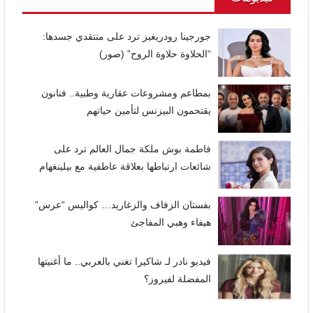
جورجينا رودريغيز ترد على منتقدي جسدها:
“الحلاوة حلاوة الروح” (صور)
بمطاعم ومشروعات عقارية وطبية.. فنانون
يقتحمون البيزنس لتأمين حياتهم
فاطمة بوش ملكة جمال العالم ترد على
شائعات ارتباطها بعلاقة عاطفية مع بيلينغهام
بفستان الزفاف والزغاريد… كواليس “عرس”
هيفاء وهبي المفاجئ
فيديو نادر لـ شاكيرا تغني بالعربي.. ما أغنيتها
المفضلة لفيروز؟