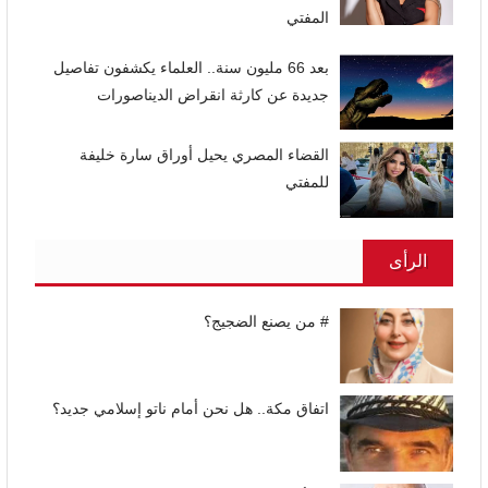
المفتي
بعد 66 مليون سنة.. العلماء يكشفون تفاصيل
جديدة عن كارثة انقراض الديناصورات
القضاء المصري يحيل أوراق سارة خليفة
للمفتي
الرأى
# من يصنع الضجيج؟
اتفاق مكة.. هل نحن أمام ناتو إسلامي جديد؟