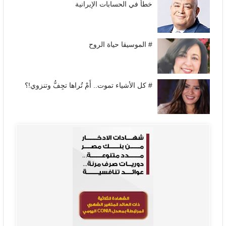
خطأ في الحسابات الإيرانية
# الموسيقا حياة الروح
# كل الأشياء تموت.. أَمْ تُراها تجِفُّ وتنزوي!؟