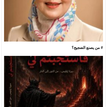
# من يصنع الضجيج؟