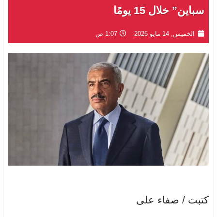
سباين” خلال 15 يومًا
الخميس, 14 مايو 2026
1:07 ص
كتبت / صفاء على