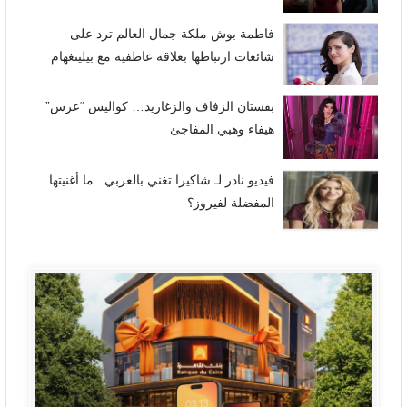
فاطمة بوش ملكة جمال العالم ترد على
شائعات ارتباطها بعلاقة عاطفية مع بيلينغهام
بفستان الزفاف والزغاريد… كواليس “عرس”
هيفاء وهبي المفاجئ
فيديو نادر لـ شاكيرا تغني بالعربي.. ما أغنيتها
المفضلة لفيروز؟