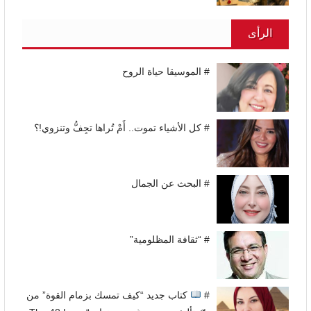
الرأى
# الموسيقا حياة الروح
# كل الأشياء تموت.. أَمْ تُراها تجِفُّ وتنزوي!؟
# البحث عن الجمال
# “ثقافة المظلومية”
#
كتاب جديد “كيف تمسك بزمام القوة” من