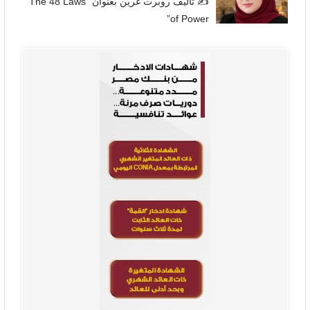
✍
تأليف روبرت غرين بعنوان “The 48 Laws
of Power”