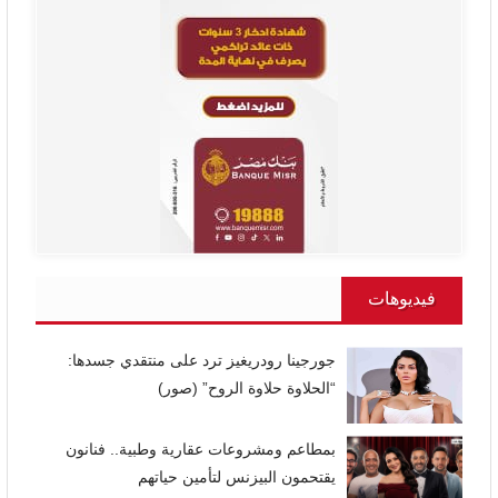
فيديوهات
جورجينا رودريغيز ترد على منتقدي جسدها:
“الحلاوة حلاوة الروح” (صور)
بمطاعم ومشروعات عقارية وطبية.. فنانون
يقتحمون البيزنس لتأمين حياتهم