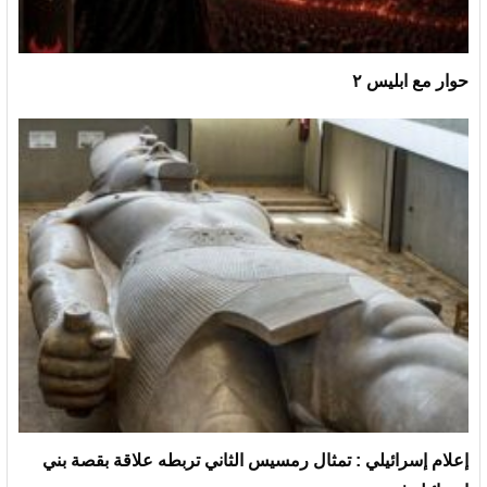
حوار مع ابليس ٢
إعلام إسرائيلي : تمثال رمسيس الثاني تربطه علاقة بقصة بني