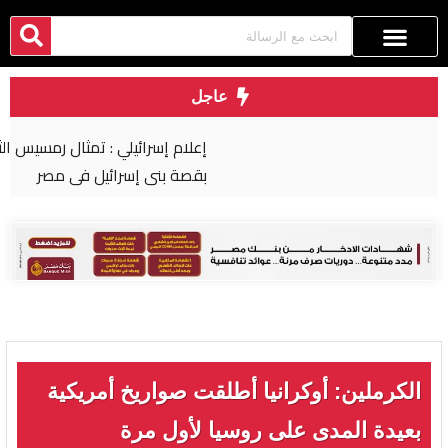
عاجل
إعلام إسرائيلي : تمثال رمسيس الثاني تربطه علاقة
بقصة بني إسرائيل في مصر
الكرملين: أوكرانيا أطلقت صواريخ أمريكية
بعيدة المدى على روسيا لأول مرة