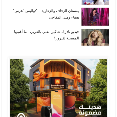
بفستان الزفاف والزغاريد… كواليس “عرس”
هيفاء وهبي المفاجئ
فيديو نادر لـ شاكيرا تغني بالعربي.. ما أغنيتها
المفضلة لفيروز؟