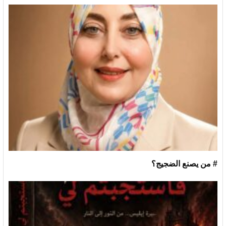
# من يصنع الضجيج؟