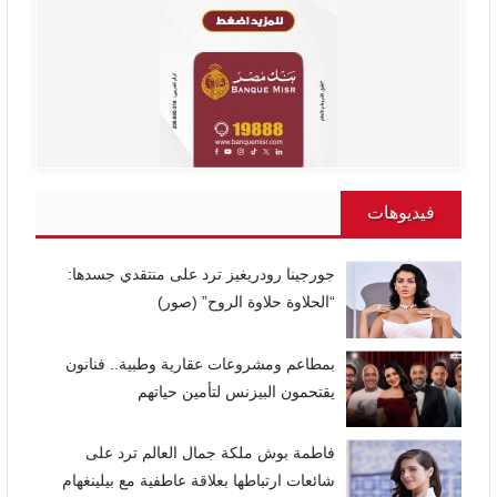
فيديوهات
جورجينا رودريغيز ترد على منتقدي جسدها:
“الحلاوة حلاوة الروح” (صور)
بمطاعم ومشروعات عقارية وطبية.. فنانون
يقتحمون البيزنس لتأمين حياتهم
فاطمة بوش ملكة جمال العالم ترد على
شائعات ارتباطها بعلاقة عاطفية مع بيلينغهام