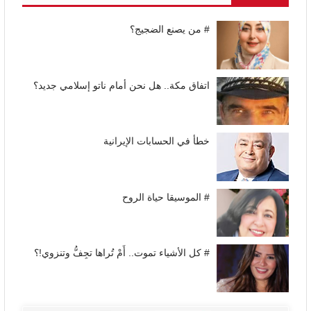
# من يصنع الضجيج؟
اتفاق مكة.. هل نحن أمام ناتو إسلامي جديد؟
خطأ في الحسابات الإيرانية
# الموسيقا حياة الروح
# كل الأشياء تموت.. أَمْ تُراها تجِفُّ وتنزوي!؟