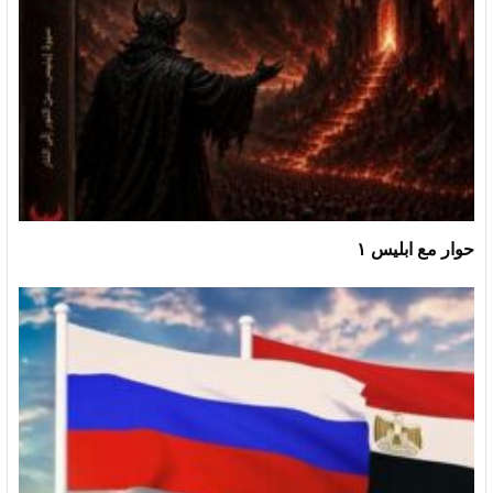
حوار مع ابليس ١