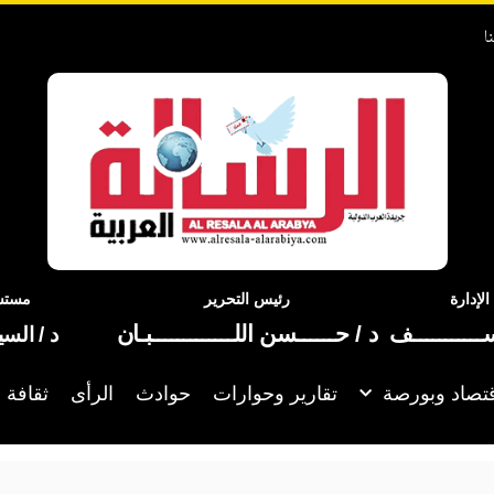
ا
إدارة
رئيس التحرير
مستشا
ســـــــــــف
د / حــــــسن اللـــــــــــــبـان
د / الس
تصاد وبورصة
تقارير وحوارات
حوادث
الرأى
ثقافة 
إعلام إس