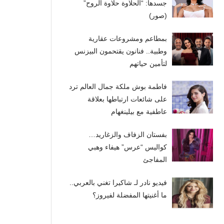
جسدها: “الحلاوة حلاوة الروح”
(صور)
بمطاعم ومشروعات عقارية
وطبية.. فنانون يقتحمون البيزنس
لتأمين حياتهم
فاطمة بوش ملكة جمال العالم ترد
على شائعات ارتباطها بعلاقة
عاطفية مع بيلينغهام
بفستان الزفاف والزغاريد…
كواليس “عرس” هيفاء وهبي
المفاجئ
فيديو نادر لـ شاكيرا تغني بالعربي..
ما أغنيتها المفضلة لفيروز؟