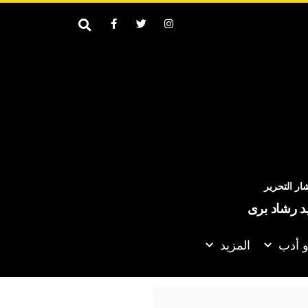
ر التحرير
يد رشاد برى
و أدب
المزيد
رائيلي : تمثال رمسيس الثاني تربطه علاقة بقصة بني إسرائيل في مصر