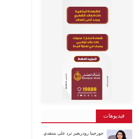
فيديوهات
جورجينا رودريغيز ترد على منتقدي