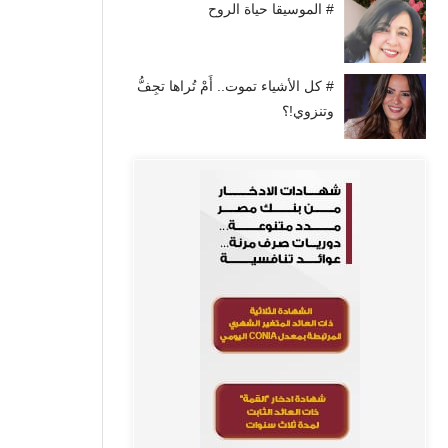
# الموسيقا حياة الروح
# كل الأشياء تموت.. أَمْ تُراها تجِفُّ
وتنزوي!؟