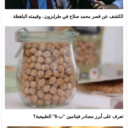
الكشف عن قصر محمد صلاح في طرابزون.. وقيمته الباهظة
تعرف على أبرز مصادر فيتامين “ب-6” الطبيعية؟