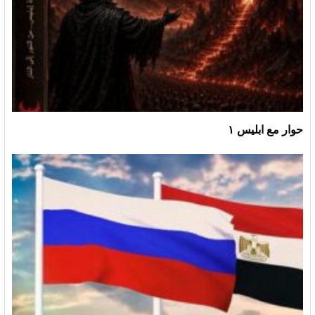
حوار مع ابليس ١