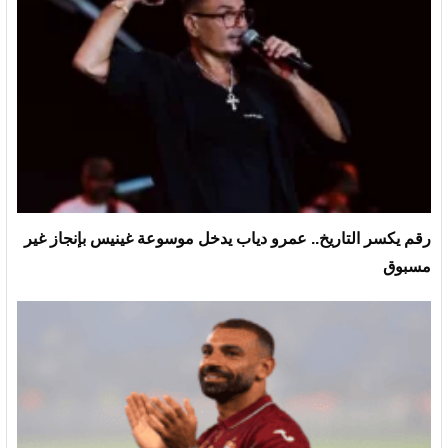
رقم يكسر التاريخ.. عمرو دياب يدخل موسوعة غينيس بإنجاز غير
مسبوق