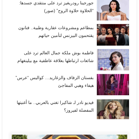
جورجينا رودريغيز ترد على منتقدي جسدها:
“الحلاوة حلاوة الروح” (صور)
بمطاعم ومشروعات عقارية وطبية.. فنانون
يقتحمون البيزنس لتأمين حياتهم
فاطمة بوش ملكة جمال العالم ترد على
شائعات ارتباطها بعلاقة عاطفية مع بيلينغهام
بفستان الزفاف والزغاريد… كواليس “عرس”
هيفاء وهبي المفاجئ
فيديو نادر لـ شاكيرا تغني بالعربي.. ما أغنيتها
المفضلة لفيروز؟