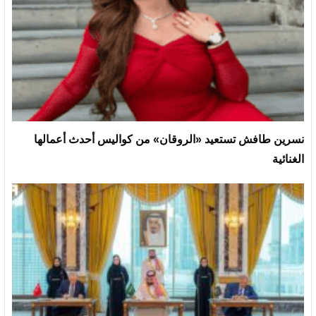
نسرين طافش تستعيد «الروقان» من كواليس أحدث أعمالها
الغنائية