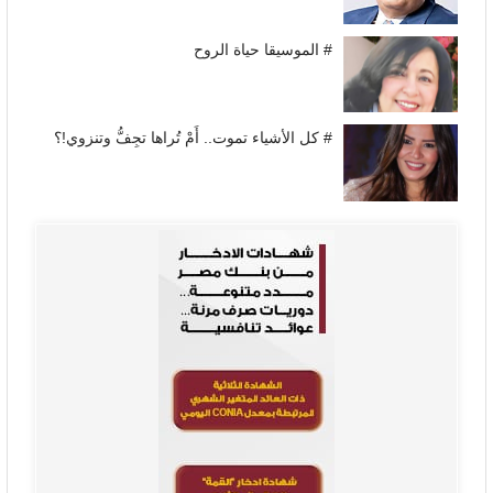
# الموسيقا حياة الروح
# كل الأشياء تموت.. أَمْ تُراها تجِفُّ وتنزوي!؟