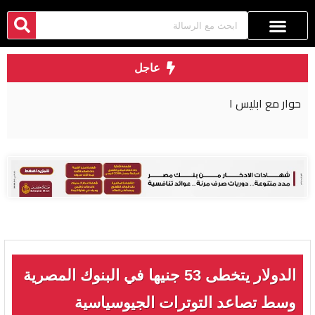
عاجل
حوار مع ابليس ١
الدولار يتخطى 53 جنيها في البنوك المصرية
وسط تصاعد التوترات الجيوسياسية