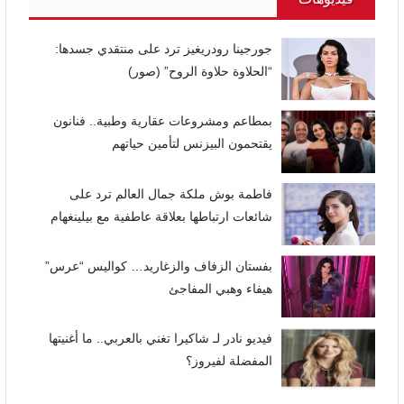
جورجينا رودريغيز ترد على منتقدي جسدها:
“الحلاوة حلاوة الروح” (صور)
بمطاعم ومشروعات عقارية وطبية.. فنانون
يقتحمون البيزنس لتأمين حياتهم
فاطمة بوش ملكة جمال العالم ترد على
شائعات ارتباطها بعلاقة عاطفية مع بيلينغهام
بفستان الزفاف والزغاريد… كواليس “عرس”
هيفاء وهبي المفاجئ
فيديو نادر لـ شاكيرا تغني بالعربي.. ما أغنيتها
المفضلة لفيروز؟