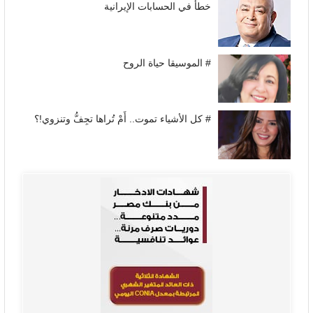
خطأ في الحسابات الإيرانية
# الموسيقا حياة الروح
# كل الأشياء تموت.. أَمْ تُراها تجِفُّ وتنزوي!؟