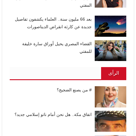
المفتي
بعد 66 مليون سنة.. العلماء يكشفون تفاصيل
جديدة عن كارثة انقراض الديناصورات
القضاء المصري يحيل أوراق سارة خليفة
للمفتي
الرأى
# من يصنع الضجيج؟
اتفاق مكة.. هل نحن أمام ناتو إسلامي جديد؟