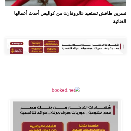
نسرين طافش تستعيد «الروقان» من كواليس أحدث أعمالها
الغنائية