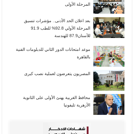
المرحلة الأولى
بعد اعلان الحد الأدنى.. مؤشرات تنسيق
المرحلة الأولي 92.8% للطب 91.9
للأسنان87.9 للهندسة
موعد امتحانات الدور الثاني للدبلومات الفنية
بالقاهرة
المصريون يتعرضون لعملية نصب كبرى
محافظ الغربية يهنئ الأولى على الثانوية
الأزهرية تليفونيا