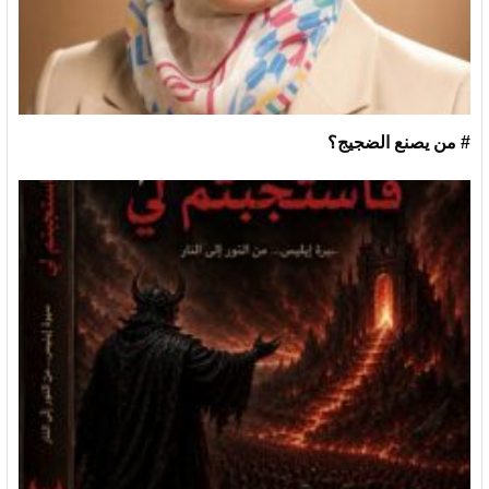
# من يصنع الضجيج؟