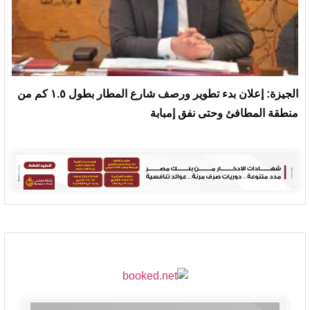
الجيزة: إعلان بدء تطوير ورصف شارع المطار بطول ١.٥ كم من
منطقة المطافئ وحتى نفق إمبابة