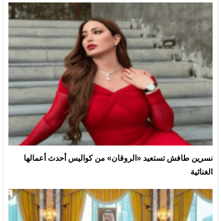
نسرين طافش تستعيد «الروقان» من كواليس أحدث أعمالها
الغنائية