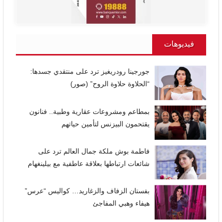
فيديوهات
جورجينا رودريغيز ترد على منتقدي جسدها:
“الحلاوة حلاوة الروح” (صور)
بمطاعم ومشروعات عقارية وطبية.. فنانون
يقتحمون البيزنس لتأمين حياتهم
فاطمة بوش ملكة جمال العالم ترد على
شائعات ارتباطها بعلاقة عاطفية مع بيلينغهام
بفستان الزفاف والزغاريد… كواليس “عرس”
هيفاء وهبي المفاجئ