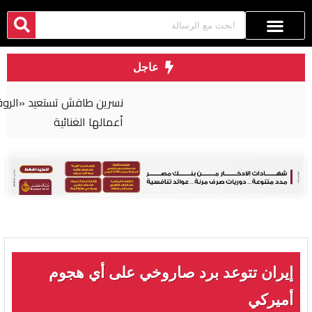
عاجل
نسرين طافش تستعيد «الروقان» من كواليس أحدث
أعمالها الغنائية
إيران تتوعد برد صاروخي على أي هجوم
أميركي