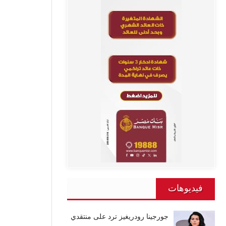
فيديوهات
جورجينا رودريغيز ترد على منتقدي