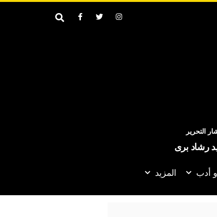
ر التحرير
يد رشاد برى
و أدب
المزيد
راسة: السكر قد يكون أحد العوامل الرئيسية في تطور الدماغ البشري