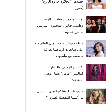
جسدها: “الحلاوة حلاوة الروح”
(صور)
بمطاعم ومشروعات عقارية
وطبية.. فنانون يقتحمون البيزنس
لتأمين حياتهم
فاطمة بوش ملكة جمال العالم ترد
على شائعات ارتباطها بعلاقة
عاطفية مع بيلينغهام
بفستان الزفاف والزغاريد…
كواليس “عرس” هيفاء وهبي
المفاجئ
فيديو نادر لـ شاكيرا تغني بالعربي..
ما أغنيتها المفضلة لفيروز؟