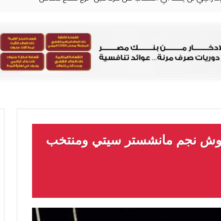
وش نجم مانشستر سيتي ومنتخب