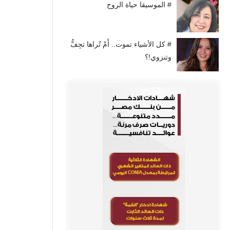
# الموسيقا حياة الروح
# كل الأشياء تموت.. أَمْ تُراها تجِفُّ
وتنزوي!؟