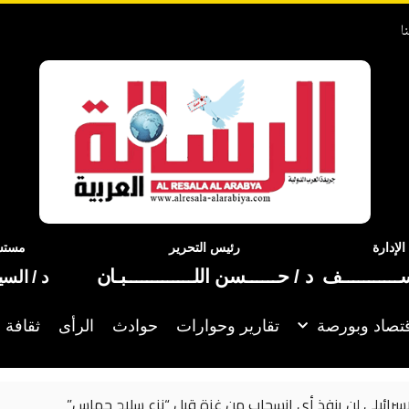
ا
إدارة
رئيس التحرير
مستشا
ســـــــــــف
د / حــــــسن اللـــــــــــــبـان
د / الس
تصاد وبورصة
تقارير وحوارات
حوادث
الرأى
ثقافة 
 انسحاب من غزة قبل “نزع سلاح حماس”
د