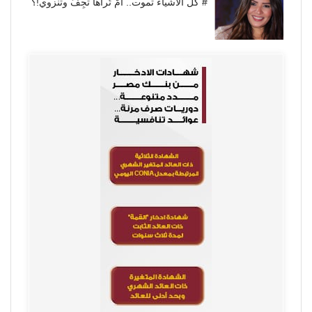
# كل الأشياء تموت.. أَمْ تُراها تجِفُّ وتنزوي!؟