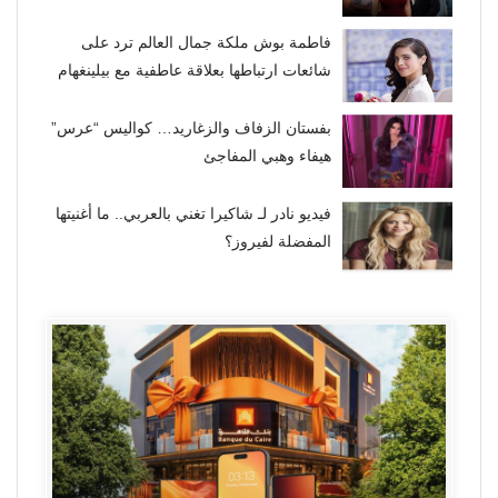
فاطمة بوش ملكة جمال العالم ترد على
شائعات ارتباطها بعلاقة عاطفية مع بيلينغهام
بفستان الزفاف والزغاريد… كواليس “عرس”
هيفاء وهبي المفاجئ
فيديو نادر لـ شاكيرا تغني بالعربي.. ما أغنيتها
المفضلة لفيروز؟