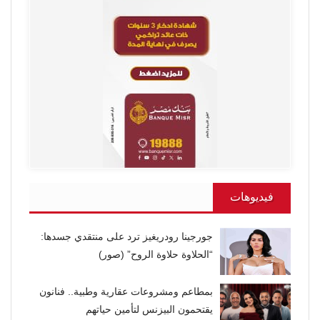
فيديوهات
جورجينا رودريغيز ترد على منتقدي جسدها:
“الحلاوة حلاوة الروح” (صور)
بمطاعم ومشروعات عقارية وطبية.. فنانون
يقتحمون البيزنس لتأمين حياتهم