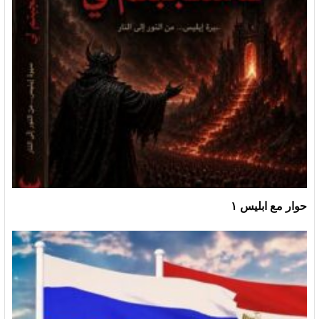
حوار مع ابليس ١