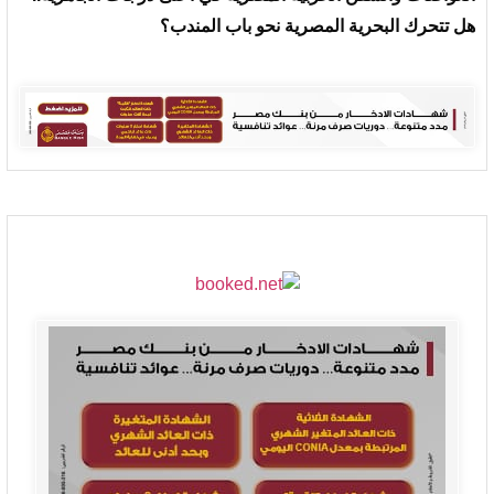
هل تتحرك البحرية المصرية نحو باب المندب؟