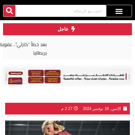
عاجل
بعد خطأ “كارثي”.. عقوبة صارمة لجراح مصري في
بريطانيا
الإثنين, 18 نوفمبر 2024
2:27 م