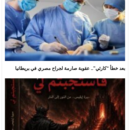
بعد خطأ “كارثي”.. عقوبة صارمة لجراح مصري في بريطانيا