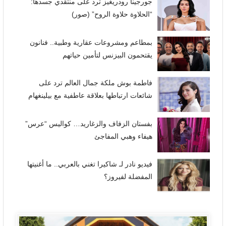
جورجينا رودريغيز ترد على منتقدي جسدها:
“الحلاوة حلاوة الروح” (صور)
بمطاعم ومشروعات عقارية وطبية.. فنانون
يقتحمون البيزنس لتأمين حياتهم
فاطمة بوش ملكة جمال العالم ترد على
شائعات ارتباطها بعلاقة عاطفية مع بيلينغهام
بفستان الزفاف والزغاريد… كواليس “عرس”
هيفاء وهبي المفاجئ
فيديو نادر لـ شاكيرا تغني بالعربي.. ما أغنيتها
المفضلة لفيروز؟