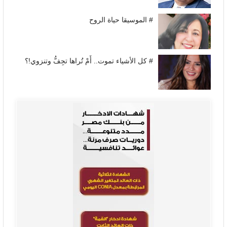
# الموسيقا حياة الروح
# كل الأشياء تموت.. أَمْ تُراها تجِفُّ وتنزوي!؟