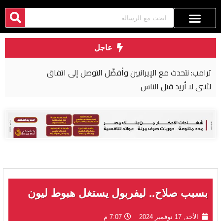
عاجل
ترامب: نتحدث مع الإيرانيين وأفضّل التوصل إلى اتفاق
لأنني لا أريد قتل الناس
بسبب صلاح.. ليفربول يستغل هبوط ليون
الأحد, 17 نوفمبر 2024
7:07 م