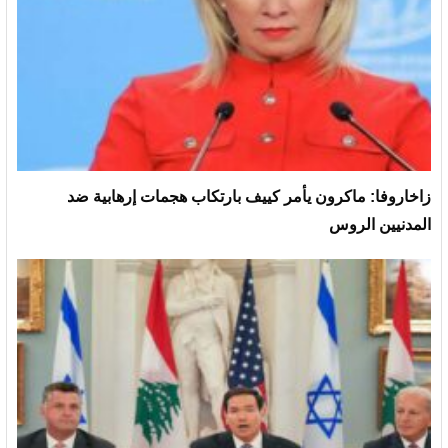
زاخاروفا: ماكرون يأمر كييف بارتكاب هجمات إرهابية ضد
المدنيين الروس