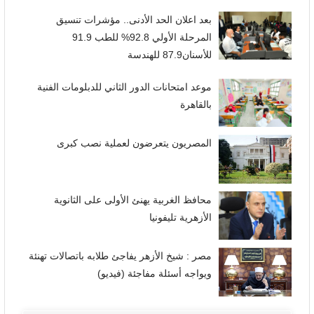
بعد اعلان الحد الأدنى.. مؤشرات تنسيق
المرحلة الأولي 92.8% للطب 91.9
للأسنان87.9 للهندسة
موعد امتحانات الدور الثاني للدبلومات الفنية
بالقاهرة
المصريون يتعرضون لعملية نصب كبرى
محافظ الغربية يهنئ الأولى على الثانوية
الأزهرية تليفونيا
مصر : شيخ الأزهر يفاجئ طلابه باتصالات تهنئة
ويواجه أسئلة مفاجئة (فيديو)