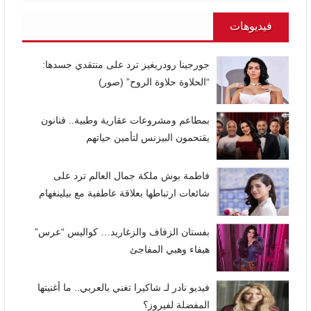
فيديوهات
جورجينا رودريغيز ترد على منتقدي جسدها:
“الحلاوة حلاوة الروح” (صور)
بمطاعم ومشروعات عقارية وطبية.. فنانون
يقتحمون البيزنس لتأمين حياتهم
فاطمة بوش ملكة جمال العالم ترد على
شائعات ارتباطها بعلاقة عاطفية مع بيلينغهام
بفستان الزفاف والزغاريد… كواليس “عرس”
هيفاء وهبي المفاجئ
فيديو نادر لـ شاكيرا تغني بالعربي.. ما أغنيتها
المفضلة لفيروز؟