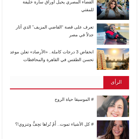
القضاء المصري يحيل أوراق سارة خليفة
للمفتي
تعرف على قصة “القاضي المزيف” الذي أثار
جدلاً في مصر
انخفاض 3 درجات كاملة.. «الأرصاد» تعلن موعد
تحسن الطقس في القاهرة والمحافظات
الرأى
# الموسيقا حياة الروح
# كل الأشياء تموت.. أَمْ تُراها تجِفُّ وتنزوي!؟