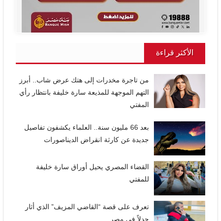
الأكثر قراءة
من تاجرة مخدرات إلى هتك عرض شاب.. أبرز
التهم الموجهة للمذيعة سارة خليفة بانتظار رأي
المفتي
بعد 66 مليون سنة.. العلماء يكشفون تفاصيل
جديدة عن كارثة انقراض الديناصورات
القضاء المصري يحيل أوراق سارة خليفة
للمفتي
تعرف على قصة “القاضي المزيف” الذي أثار
جدلاً في مصر