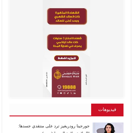
فيديوهات
جورجينا رودريغيز ترد على منتقدي جسدها: