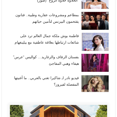
“الحلاوة حلاوة الروح” (صور)
بمطاعم ومشروعات عقارية وطبية.. فنانون
يقتحمون البيزنس لتأمين حياتهم
فاطمة بوش ملكة جمال العالم ترد على
شائعات ارتباطها بعلاقة عاطفية مع بيلينغهام
بفستان الزفاف والزغاريد… كواليس “عرس”
هيفاء وهبي المفاجئ
فيديو نادر لـ شاكيرا تغني بالعربي.. ما أغنيتها
المفضلة لفيروز؟