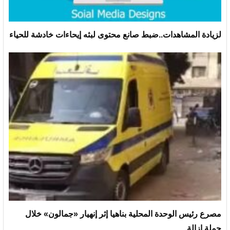
لزيادة المشاهدات..ضبط صانع محتوى لبثه إيحاءات خادشة للحياء
مصرع رئيس الوحدة المحلية بناهيا إثر إنهيار «جمالون» خلال
حملة إزالة