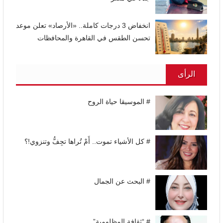
انخفاض 3 درجات كاملة.. «الأرصاد» تعلن موعد
تحسن الطقس في القاهرة والمحافظات
الرأى
# الموسيقا حياة الروح
# كل الأشياء تموت.. أَمْ تُراها تجِفُّ وتنزوي!؟
# البحث عن الجمال
# “ثقافة المظلومية”