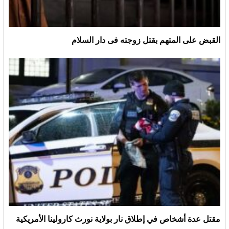
القبض على المتهم بقتل زوجته فى دار السلام
مقتل عدة أشخاص في إطلاق نار بولاية نورث كارولينا الأمريكية